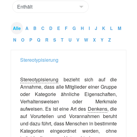
Alle
A
B
C
D
E
F
G
H
I
J
K
L
M
N
O
P
Q
R
S
T
U
V
W
X
Y
Z
Stereotypisierung
Stereotypisierung
bezieht sich auf die
Annahme, dass alle Mitglieder einer Gruppe
oder Kategorie ähnliche Eigenschaften,
Verhaltensweisen oder Merkmale
aufweisen. Es ist eine Art des
Denkens
, die
auf Vorurteilen und Vorannahmen beruht
und dazu führt, dass Menschen in bestimmte
Kategorien eingeordnet werden, ohne