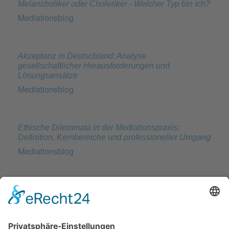
Melancholiker oder Choleriker - Welcher Typ bin ich?
Mediationsblog
Akzeptanz in Deutschland: Analyse
gesellschaftlicher Herausforderungen und
Lösungsansätze
Mediationsblog
Ethische Dilemmata in der Mediationspraxis:
Definition, Kernbereiche und professioneller Umgang
Mediationsblog
© 2026 Frank Hartung Ihr Mediator bei Konflikten in Familie,
Erbschaft, Beruf, Wirtschaft und Schule