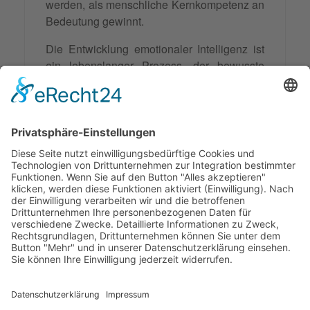
werden, als menschliche Kernkompetenz an
Bedeutung gewinnt.
Die Entwicklung emotionaler Intelligenz ist
ein lebenslanger Prozess, der bewusste
Anstrengung und kontinuierliche Reflexion
erfordert. Die Investition in diese
Entwicklung führt jedoch zu nachhaltigen
Verbesserungen in allen Lebensbereichen
und trägt zu einer empathischeren und
konstruktiveren Gesellschaft bei.
Synonyme: EI, EQ
© 2026 Frank Hartung Ihr Mediator bei Konflikten in Familie,
Erbschaft, Beruf, Wirtschaft und Schule