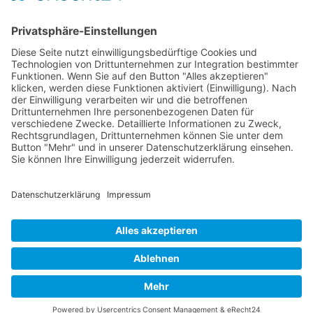
sprechen und versuchen, das Vertrauen
wieder aufzubauen, was Geduld und Zeit
erfordert. Manchmal kann professionelle
Hilfe notwendig sein.
© 2026 Frank Hartung Ihr Mediator bei Konflikten in Familie,
Erbschaft, Beruf, Wirtschaft und Schule
🏠 06844 Dessau-Roßlau Albrechtstraße 116 ☎
0340 530
952 03
263
Bewertungen auf ProvenExpert.com
Frank Hartung - Familien- und Wirtschaftsmediator