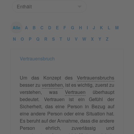
Alle
A
B
C
D
E
F
G
H
I
J
K
L
M
N
O
P
Q
R
S
T
U
V
W
X
Y
Z
Vertrauensbruch
Um das Konzept des
Vertrauensbruchs
besser zu
verstehen
, ist es wichtig, zuerst zu
verstehen, was
Vertrauen
überhaupt
bedeutet. Vertrauen ist ein Gefühl der
Sicherheit, das eine Person in Bezug auf
eine andere Person oder eine Situation hat.
Es beruht auf der Annahme, dass die andere
Person ehrlich, zuverlässig und