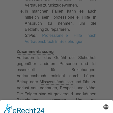
Vertrauen zurückzugewinnen.
In manchen Fällen kann es auch
hilfreich sein, professionelle Hilfe in
Anspruch zu nehmen, um die
Beziehung zu reparieren.
Siehe
:
Professionelle Hilfe nach
Vertrauensbruch in Beziehungen
Zusammenfassung
Vertrauen ist das Gefühl der Sicherheit
gegenüber anderen Personen und ist
essenziell für Beziehungen.
Vertrauensbruch entsteht durch Lügen,
Betrug oder
Missverständnisse
und führt zu
Verlust von Vertrauen, Respekt und Nähe.
Die Folgen sind oft gravierend und können
Beziehungen zerstören. Um mit
Vertrauensbruch umzugehen, sollte man die
Situation akzeptieren, offen darüber