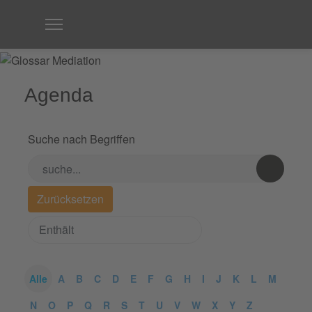
Agenda
Suche nach Begriffen
Alle
A
B
C
D
E
F
G
H
I
J
K
L
M
N
O
P
Q
R
S
T
U
V
W
X
Y
Z