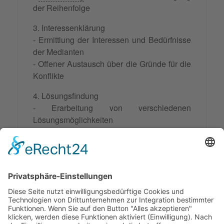
der Reihenfolge
3. Interessenklärung
- Ermittlung der Interessen und Bedürfnisse
der Medianten
- Offener Austausch über die Gründe für die
Konflikte
4. Lösungsfindung
- Erarbeitung von verschiedenen
Lösungsmöglichkeiten
- Bewertung der Optionen und Auswahl
einer für alle akzeptablen Lösung
5. Vereinbarung
- Schriftliche Festhaltung der erarbeiteten
Lösungen
- Unterzeichnung der Vereinbarung durch
alle Beteiligten