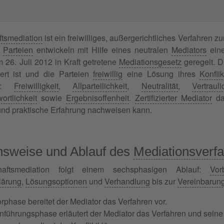
ftsmediation
ist ein freiwilliges, außergerichtliches Verfahren zu
e
Parteien
entwickeln mit Hilfe eines neutralen
Mediators
eine
 26. Juli 2012 in Kraft getretene
Mediationsgesetz
geregelt. D
iert ist und die Parteien
freiwillig
eine Lösung ihres
Konflik
en:
Freiwilligkeit
,
Allparteilichkeit
,
Neutralität
,
Vertrauli
ortlichkeit
sowie
Ergebnisoffenheit
.
Zertifizierter Mediator
dar
nd praktische Erfahrung nachweisen kann.
nsweise und Ablauf des
Mediationsverf
haftsmediation folgt einem sechsphasigen Ablauf:
Vor
lärung
,
Lösungsoptionen
und
Verhandlung
bis zur
Vereinbarun
orphase bereitet der Mediator das Verfahren vor.
inführungsphase erläutert der Mediator das Verfahren und seine