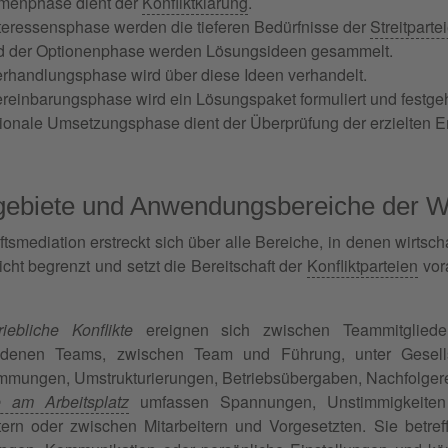
menphase dient der
Konfliktklärung
.
nteressensphase werden die tieferen Bedürfnisse der
Streitparte
 der Optionenphase werden Lösungsideen gesammelt.
erhandlungsphase wird über diese Ideen verhandelt.
ereinbarungsphase wird ein Lösungspaket formuliert und festge
ionale Umsetzungsphase dient der Überprüfung der erzielten E
gebiete und Anwendungsbereiche der Wi
tsmediation erstreckt sich über alle Bereiche, in denen wirtscha
icht begrenzt und setzt die Bereitschaft der
Konfliktparteien
vora
riebliche Konflikte
ereignen sich zwischen Teammitglieder
edenen Teams, zwischen Team und Führung, unter Gesellsc
immungen, Umstrukturierungen, Betriebsübergaben, Nachfolger
te am Arbeitsplatz
umfassen Spannungen, Unstimmigkeite
itern oder zwischen Mitarbeitern und Vorgesetzten. Sie betr