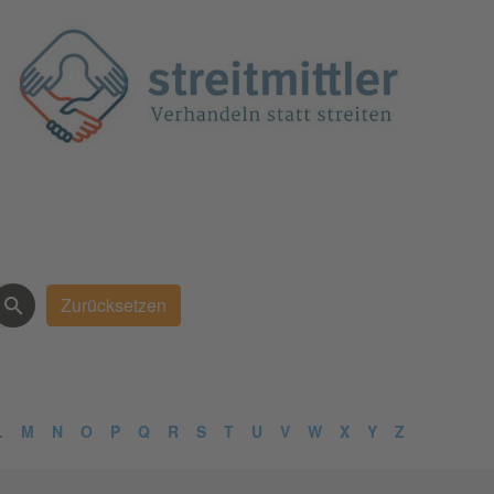
L
M
N
O
P
Q
R
S
T
U
V
W
X
Y
Z