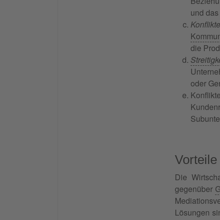
Bezieh
und das 
Konflik
Kommuni
die Prod
Streitigk
Unterne
oder Ger
Konfli
Kunden
Subunter
Vorteile
Die Wirtscha
gegenüber
G
Mediationsv
Lösungen sin