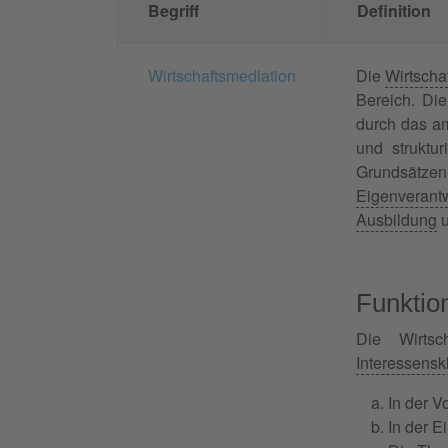
Begriff
Definition
Wirtschaftsmediation
Die
Wirtscha
Bereich. Di
durch das am
und struktur
Grundsätz
Eigenverantw
Ausbildung
u
Funktio
Die Wirtsc
Interessensk
In der V
In der E