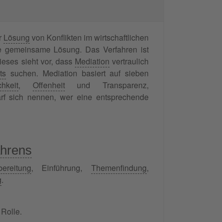
r
Lösung
von Konflikten im wirtschaftlichen
 gemeinsame Lösung. Das Verfahren ist
ieses sieht vor, dass
Mediation
vertraulich
ts
suchen. Mediation basiert auf sieben
chkeit
,
Offenheit
und Transparenz,
f sich nennen, wer eine entsprechende
ahrens
bereitung
, Einführung,
Themenfindung
,
g
.
 Rolle.