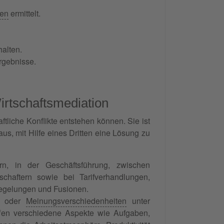
ien
ermittelt.
halten.
rgebnisse.
rtschaftsmediation
ftliche Konflikte entstehen können. Sie ist
us, mit Hilfe eines Dritten eine Lösung zu
n, in der Geschäftsführung, zwischen
haftern sowie bei Tarifverhandlungen,
egelungen und Fusionen.
n oder
Meinungsverschiedenheiten
unter
effen verschiedene Aspekte wie Aufgaben,