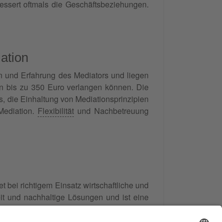
bessert oftmals die Geschäftsbeziehungen.
ation
ion und Erfahrung des Mediators und liegen
n bis zu 350 Euro verlangen können. Die
s, die Einhaltung von Mediationsprinzipien
 Mediation.
Flexibilität
und Nachbetreuung
t bei richtigem Einsatz wirtschaftliche und
hkeit und nachhaltige Lösungen und ist eine
ich. Siehe auch
https://www.streitvermittler-