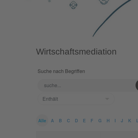
Wirtschaftsmediation
Suche nach Begriffen
Alle
A
B
C
D
E
F
G
H
I
J
K