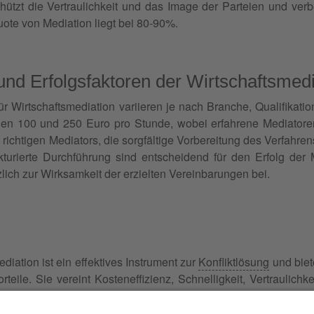
hützt die Vertraulichkeit und das Image der Parteien und ver
uote von Mediation liegt bei 80-90%.
und Erfolgsfaktoren der Wirtschaftsmedi
ür Wirtschaftsmediation variieren je nach Branche, Qualifikat
hen 100 und 250 Euro pro Stunde, wobei erfahrene Mediatore
richtigen Mediators, die sorgfältige Vorbereitung des Verfahren
kturierte Durchführung sind entscheidend für den Erfolg der
zlich zur Wirksamkeit der erzielten Vereinbarungen bei.
diation ist ein effektives Instrument zur
Konfliktlösung
und biete
orteile. Sie vereint Kosteneffizienz, Schnelligkeit, Vertraulic
lternative zu traditionellen Verfahren im Unternehmensbere
mediationsbereich/wirtschaftsmediation.html
.