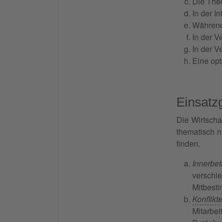
Die The
In der I
Während
In der V
In der V
Eine opt
Einsatz
Die Wirtschaf
thematisch n
finden.
Innerbet
verschi
Mitbest
Konflik
Mitarbe