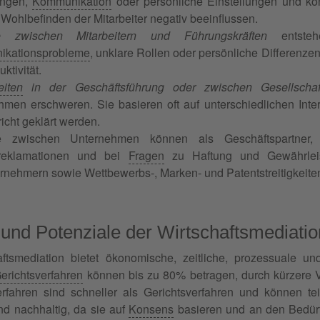
ungen,
Kommunikation
oder persönliche Einstellungen und kön
Wohlbefinden der Mitarbeiter negativ beeinflussen.
te zwischen Mitarbeitern und Führungskräften
entstehe
kationsprobleme
, unklare Rollen oder persönliche Differenzen
uktivität.
eiten
in der Geschäftsführung oder zwischen Gesellschaf
hmen erschweren. Sie basieren oft auf unterschiedlichen In
icht geklärt werden.
kte zwischen Unternehmen können als Geschäftspartner,
reklamationen und bei
Fragen
zu Haftung und Gewährleist
nehmern sowie Wettbewerbs-, Marken- und Patentstreitigkeiten s
 und Potenziale der Wirtschaftsmediatio
ftsmediation bietet ökonomische, zeitliche, prozessuale un
erichtsverfahren
können bis zu 80% betragen, durch kürzere V
erfahren sind schneller als Gerichtsverfahren und können t
d nachhaltig, da sie auf
Konsens
basieren und an den Bedürfn