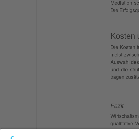
Mediation sc
Die Erfolgsq
Kosten 
Die Kosten f
meist zwisc
Auswahl des 
und die stru
tragen zusät
Fazit
Wirtschaftsme
qualitative V
wertvolle A
mediator.de/