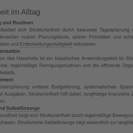
eit im Alltag
 und Routinen
ifestiert sich Strukturiertheit durch bewusste Tagesplanung 
 Menschen nutzen Planungstools, setzen Prioritäten und sch
geben und
Entscheidungsmüdigkeit
reduzieren.
anisation
on des Haushalts ist ein klassisches Anwendungsfeld für Str
me, regelmäßige Reinigungsroutinen und die effiziente Org
Bedarfs.
ement
e Finanzplanung umfasst Budgetierung, systematisches Sp
usgaben. Strukturiertheit hilft dabei, langfristige finanzielle Z
en.
und
Selbstfürsorge
sundheit zeigt sich Strukturiertheit durch regelmäßige Bewe
asen. Strukturierte Selbstfürsorge trägt wesentlich zur langfri