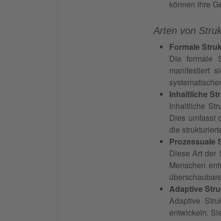
können ihre Ge
Arten von Struk
Formale Strukt
Die formale S
manifestiert 
systematische
Inhaltliche Str
Inhaltliche St
Dies umfasst d
die strukturie
Prozessuale S
Diese Art der S
Menschen entwi
überschaubare
Adaptive Struk
Adaptive Stru
entwickeln. Si