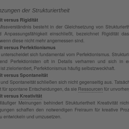
zungen der Strukturiertheit
it versus Rigidität
issverständnis besteht in der Gleichsetzung von Strukturierthe
und Anpassungsfähigkeit einschließt, bezeichnet Rigidität da
 wenn diese nicht mehr angemessen sind.
eit versus Perfektionismus
it unterscheidet sich fundamental vom Perfektionismus. Struktu
rend Perfektionisten oft in Details verharren und sich in e
t ist zielorientiert, Perfektionismus häufig selbstzweckhaft.
eit versus Spontaneität
t und Spontaneität schließen sich nicht gegenseitig aus. Tatsäch
eit für spontane Entscheidungen, da sie
Ressourcen
für unvorher
eit versus
Kreativität
äufiger Meinungen behindert Strukturiertheit Kreativität nich
ngen schaffen den notwendigen Freiraum für kreative Proze
zu entwickeln und umzusetzen.