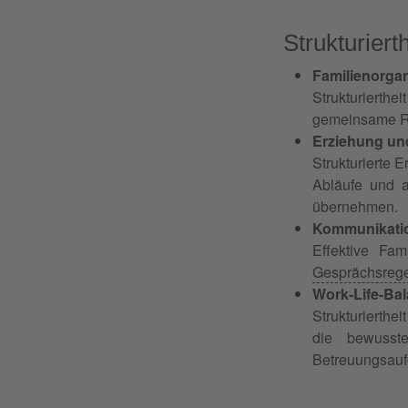
Strukturiert
Familienorgan
Strukturierthei
gemeinsame Rit
Erziehung un
Strukturierte 
Abläufe und a
übernehmen.
Kommunikatio
Effektive Fam
Gesprächsreg
Work-Life-Ba
Strukturierthe
die bewuss
Betreuungsauf