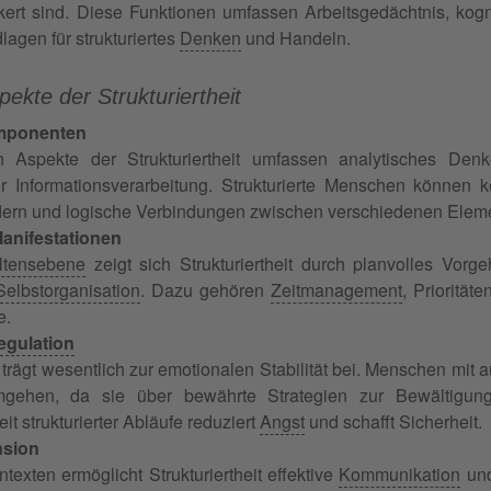
kert sind. Diese Funktionen umfassen Arbeitsgedächtnis, kog
lagen für strukturiertes
Denken
und Handeln.
ekte der Strukturiertheit
omponenten
n Aspekte der Strukturiertheit umfassen analytisches Denk
 Informationsverarbeitung. Strukturierte Menschen können 
edern und logische Verbindungen zwischen verschiedenen Eleme
anifestationen
ltensebene
zeigt sich Strukturiertheit durch planvolles Vorg
Selbstorganisation
. Dazu gehören
Zeitmanagement
, Prioritä
e.
egulation
t trägt wesentlich zur emotionalen Stabilität bei. Menschen mit 
ehen, da sie über bewährte Strategien zur Bewältigung
t strukturierter Abläufe reduziert
Angst
und schafft Sicherheit.
nsion
ntexten ermöglicht Strukturiertheit effektive
Kommunikation
un