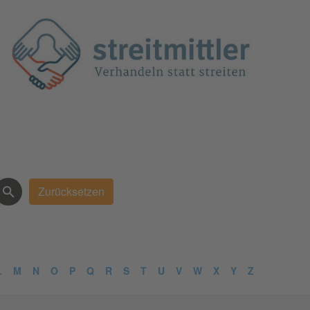
L
M
N
O
P
Q
R
S
T
U
V
W
X
Y
Z