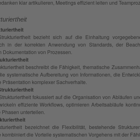
danken klar artikulieren, Meetings effizient leiten und Teampro
turiertheit
uriertheit
trukturiertheit bezieht sich auf die Einhaltung vorgegeb
sich in der korrekten Anwendung von Standards, der Beac
n Dokumentation von Prozessen.
ukturiertheit
rukturiertheit beschreibt die Fähigkeit, thematische Zusamme
ie systematische Aufbereitung von Informationen, die Entwic
rte Präsentation komplexer Sachverhalte.
trukturiertheit
trukturiertheit fokussiert auf die Organisation von Abläufen und
ckeln effiziente Workflows, optimieren Arbeitsabläufe konti
 Phasen unterteilen.
turiertheit
kturiertheit bezeichnet die Flexibilität, bestehende Struk
e kombiniert die Vorteile systematischen Vorgehens mit der Fähi