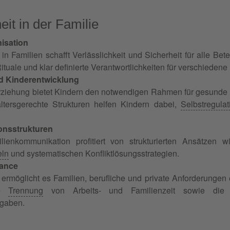
heit in der Familie
isation
t in Familien schafft Verlässlichkeit und Sicherheit für alle Be
uale und klar definierte Verantwortlichkeiten für verschiedene 
d Kinderentwicklung
Erziehung bietet Kindern den notwendigen Rahmen für gesunde
ltersgerechte Strukturen helfen Kindern dabei,
Selbstregulat
nsstrukturen
ilienkommunikation profitiert von strukturierten Ansätzen 
eln
und systematischen Konfliktlösungsstrategien.
lance
it ermöglicht es Familien, berufliche und private Anforderungen
te
Trennung
von Arbeits- und Familienzeit sowie die f
gaben.