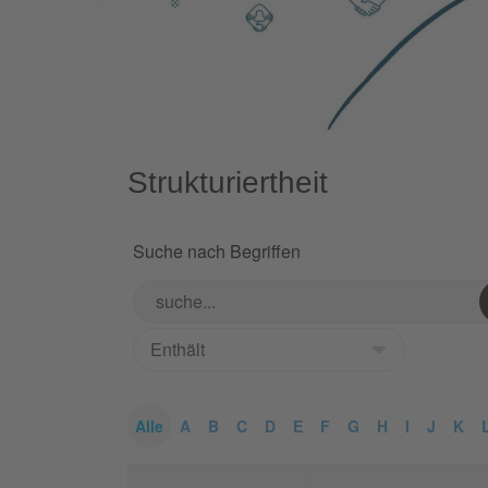
Strukturiertheit
Suche nach Begriffen
Alle
A
B
C
D
E
F
G
H
I
J
K