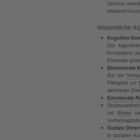
Gehirns veran
allesamt Grund
Wesentliche Asp
Kognitive K
Die kognitive
Kompetenz zur
Einheiten gli
Behaviorale M
Auf der
Verha
Fähigkeit zur
definierter Ziel
Emotionale R
Strukturierthei
mit
Stress
umg
Vorhersagbarkei
Soziale Dime
In sozialen Ko