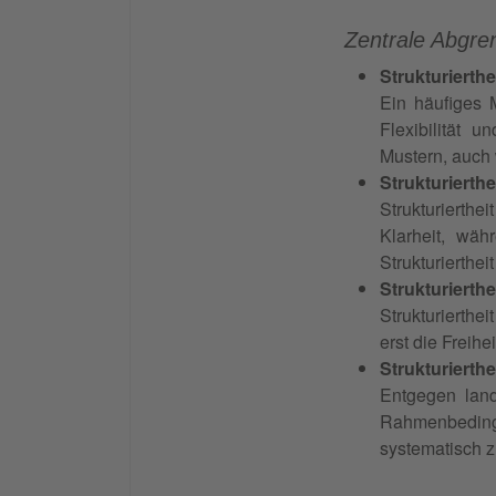
Zentrale Abgren
Strukturierthe
Ein häufiges M
Flexibilität 
Mustern, auch
Strukturierth
Strukturierthe
Klarheit, wäh
Strukturierthei
Strukturierth
Strukturierthei
erst die Freih
Strukturierth
Entgegen landl
Rahmenbedingu
systematisch 