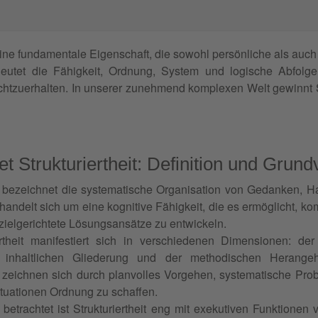
eine fundamentale Eigenschaft, die sowohl persönliche als auch 
bedeutet die Fähigkeit, Ordnung, System und logische Abfol
chtzuerhalten. In unserer zunehmend komplexen Welt gewinnt St
t Strukturiertheit: Definition und Grund
eit bezeichnet die systematische Organisation von Gedanken,
 handelt sich um eine kognitive Fähigkeit, die es ermöglicht, k
zielgerichtete Lösungsansätze zu entwickeln.
ertheit manifestiert sich in verschiedenen Dimensionen: der
 inhaltlichen Gliederung und der methodischen Herange
it zeichnen sich durch planvolles Vorgehen, systematische Pro
tuationen Ordnung zu schaffen.
betrachtet ist Strukturiertheit eng mit exekutiven Funktionen