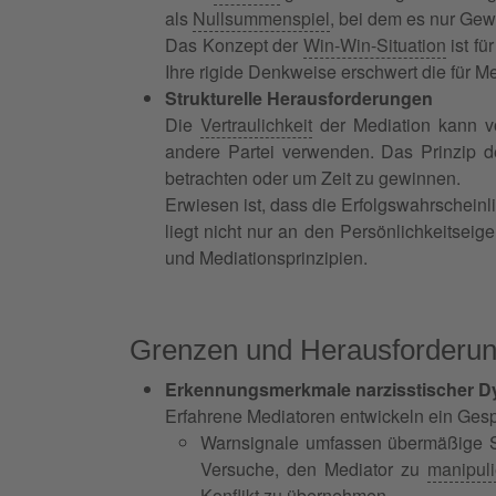
als
Nullsummenspiel
, bei dem es nur Gewi
Das Konzept der
Win-Win-Situation
ist fü
Ihre rigide Denkweise erschwert die für 
Strukturelle Herausforderungen
Die
Vertraulichkeit
der Mediation kann vo
andere Partei verwenden. Das Prinzip de
betrachten oder um Zeit zu gewinnen.
Erwiesen ist, dass die Erfolgswahrscheinli
liegt nicht nur an den Persönlichkeitseig
und Mediationsprinzipien.
Grenzen und Herausforderung
Erkennungsmerkmale narzisstischer 
Erfahrene Mediatoren entwickeln ein Gesp
Warnsignale umfassen übermäßige Se
Versuche, den Mediator zu
manipuli
Konflikt
zu übernehmen.