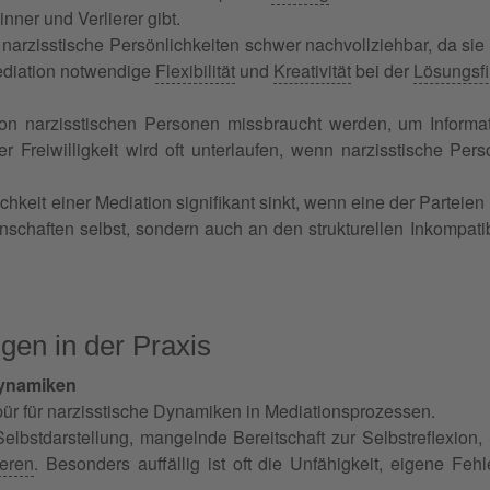
nner und Verlierer gibt.
r narzisstische Persönlichkeiten schwer nachvollziehbar, da sie
Mediation notwendige
Flexibilität
und
Kreativität
bei der
Lösungsf
n narzisstischen Personen missbraucht werden, um Informa
r Freiwilligkeit wird oft unterlaufen, wenn narzisstische Pe
chkeit einer Mediation signifikant sinkt, wenn eine der Parteie
enschaften selbst, sondern auch an den strukturellen Inkompat
en in der Praxis
Dynamiken
ür für narzisstische Dynamiken in Mediationsprozessen.
lbstdarstellung, mangelnde Bereitschaft zur Selbstreflexion
eren
. Besonders auffällig ist oft die Unfähigkeit, eigene Fe