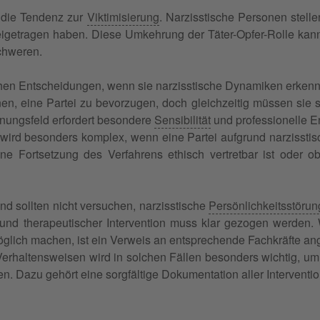
 die Tendenz zur
Viktimisierung
. Narzisstische Personen stellen
igetragen haben. Diese Umkehrung der Täter-Opfer-Rolle kann 
chweren.
chen Entscheidungen, wenn sie narzisstische Dynamiken erken
hnen, eine Partei zu bevorzugen, doch gleichzeitig müssen sie s
nnungsfeld erfordert besondere
Sensibilität
und professionelle E
ird besonders komplex, wenn eine Partei aufgrund narzisstisch
 Fortsetzung des Verfahrens ethisch vertretbar ist oder ob
d sollten nicht versuchen, narzisstische
Persönlichkeitsstöru
nd therapeutischer Intervention muss klar gezogen werden. 
glich machen, ist ein Verweis an entsprechende Fachkräfte ang
erhaltensweisen wird in solchen Fällen besonders wichtig, um
n. Dazu gehört eine sorgfältige Dokumentation aller Interven