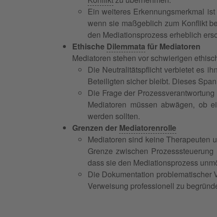
Ein weiteres Erkennungsmerkmal ist
wenn sie maßgeblich zum Konflikt be
den Mediationsprozess erheblich ers
Ethische
Dilemmata
für Mediatoren
Mediatoren stehen vor schwierigen ethis
Die Neutralitätspflicht verbietet es i
Beteiligten sicher bleibt. Dieses Spa
Die Frage der Prozessverantwortung w
Mediatoren müssen abwägen, ob eine
werden sollten.
Grenzen der
Mediatorenrolle
Mediatoren sind keine Therapeuten un
Grenze zwischen Prozesssteuerung u
dass sie den Mediationsprozess unmö
Die Dokumentation problematischer V
Verweisung professionell zu begründe