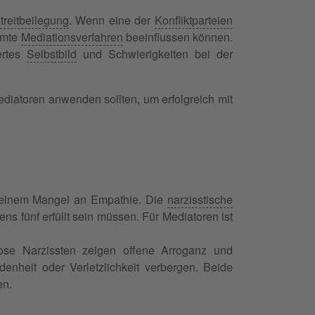
treitbeilegung
. Wenn eine der
Konfliktparteien
amte
Mediationsverfahren
beeinflussen können.
ertes
Selbstbild
und Schwierigkeiten bei der
ediatoren anwenden sollten, um erfolgreich mit
inem Mangel an Empathie. Die
narzisstische
ns fünf erfüllt sein müssen. Für Mediatoren ist
ose Narzissten zeigen offene Arroganz und
enheit oder Verletzlichkeit verbergen. Beide
en.