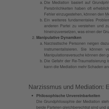
Die Mediation basiert auf Grundpr
Persönlichkeiten haben oft erheblic
Fehler einzugestehen, können den
Me
Ein weiteres fundamentales Problem 
anderen Partei zu verstehen und zu
hineinzuversetzen, was einen der Grun
Manipulative Dynamiken
Narzisstische Personen neigen dazu,
instrumentalisieren. Sie können 
Manipulationsversuche können den ges
Die Gefahr der Re-Traumatisierung i
kann die Mediation mehr Schaden anr
Narzissmus und Mediation: 
Philosophische Unvereinbarkeiten
Die Grundphilosophie der Mediation steh
beide
Parteien
gleichberechtigt sind und 