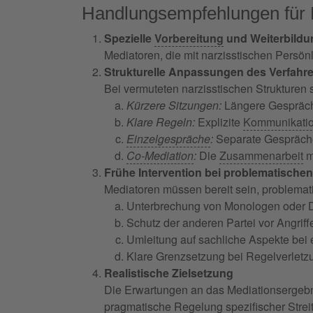
Handlungsempfehlungen für 
Spezielle
Vorbereitung
und Weiterbildu
Mediatoren, die mit narzisstischen Persönl
Strukturelle Anpassungen des Verfahr
Bei vermuteten narzisstischen Strukturen
Kürzere Sitzungen:
Längere Gespräch
Klare Regeln:
Explizite
Kommunikatio
Einzelgespräche
:
Separate Gespräche
Co-Mediation
:
Die
Zusammenarbeit
m
Frühe Intervention bei problematische
Mediatoren müssen bereit sein, problemat
Unterbrechung von Monologen oder 
Schutz der anderen Partei vor Angrif
Umleitung auf sachliche Aspekte bei
Klare Grenzsetzung bei Regelverlet
Realistische Zielsetzung
Die Erwartungen an das Mediationsergebn
pragmatische Regelung spezifischer
Strei