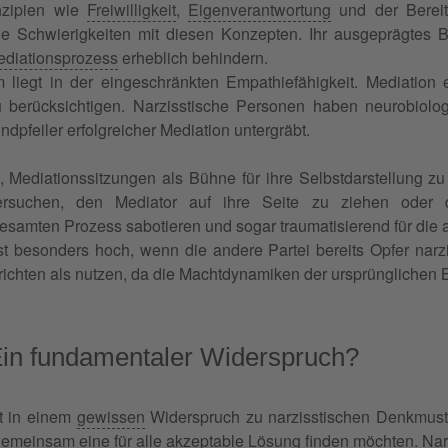
inzipien wie
Freiwilligkeit
,
Eigenverantwortung
und der Bereit
he Schwierigkeiten mit diesen Konzepten. Ihr ausgeprägtes Be
diationsprozess
erheblich behindern.
liegt in der eingeschränkten Empathiefähigkeit. Mediation er
 berücksichtigen. Narzisstische Personen haben neurobiolog
dpfeiler erfolgreicher Mediation untergräbt.
 Mediationssitzungen als Bühne für ihre Selbstdarstellung z
versuchen, den Mediator auf ihre Seite zu ziehen oder d
amten Prozess sabotieren und sogar traumatisierend für die a
st besonders hoch, wenn die andere Partei bereits Opfer narz
ichten als nutzen, da die Machtdynamiken der ursprünglichen 
Ein fundamentaler Widerspruch?
t in einem
gewissen
Widerspruch zu narzisstischen Denkmuste
gemeinsam eine für alle akzeptable
Lösung
finden möchten. Nar