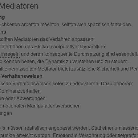
Mediatoren
ng
ichkeiten arbeiten möchten, sollten sich spezifisch fortbilden.
ens
 sollten Mediatoren das Verfahren anpassen:
e erhöhen das Risiko manipulativer Dynamiken.
nsregeln
und deren konsequente Durchsetzung sind essentiell
 können helfen, die
Dynamik
zu verstehen und zu steuern.
it einem zweiten Mediator bietet zusätzliche Sicherheit und Per
n Verhaltensweisen
ische Verhaltensweisen sofort zu adressieren. Dazu gehören:
Dominanzverhalten
fen oder Abwertungen
 emotionalen Manipulationsversuchen
zungen
is müssen realistisch angepasst werden. Statt einer umfasse
tpunkte
erreicht werden. Emotionale
Versöhnung
oder tiefgreif