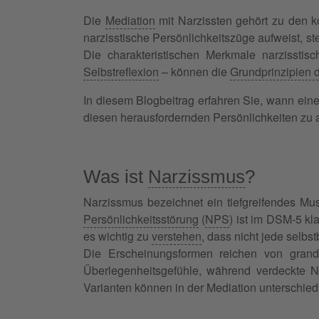
Die
Mediation
mit Narzissten gehört zu den k
narzisstische Persönlichkeitszüge aufweist, 
Die charakteristischen Merkmale narzissti
Selbstreflexion
– können die
Grundprinzipien 
In diesem Blogbeitrag erfahren Sie, wann eine
diesen herausfordernden Persönlichkeiten zu a
Was ist
Narzissmus
?
Narzissmus bezeichnet ein tiefgreifendes Mu
Persönlichkeitsstörung
(
NPS
) ist im DSM-5 kl
es wichtig zu
verstehen
, dass nicht jede selbs
Die Erscheinungsformen reichen von grand
Überlegenheitsgefühle, während verdeckte Na
Varianten können in der Mediation unterschie