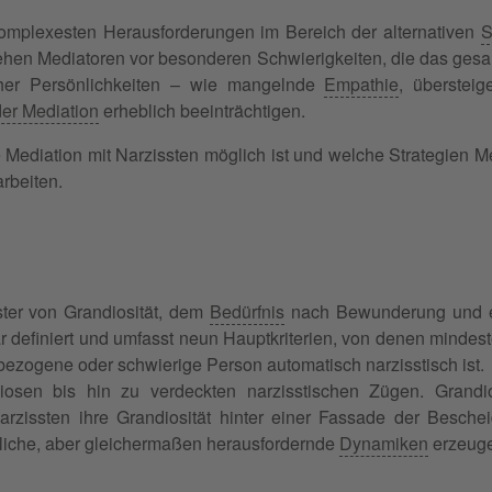
omplexesten Herausforderungen im Bereich der alternativen
S
stehen Mediatoren vor besonderen Schwierigkeiten, die das ges
scher Persönlichkeiten – wie mangelnde
Empathie
, übersteig
der Mediation
erheblich beeinträchtigen.
 Mediation mit Narzissten möglich ist und welche Strategien M
rbeiten.
ster von Grandiosität, dem
Bedürfnis
nach Bewunderung und e
ar definiert und umfasst neun Hauptkriterien, von denen mindeste
tbezogene oder schwierige Person automatisch narzisstisch ist.
iosen bis hin zu verdeckten narzisstischen Zügen. Grandi
rzissten ihre Grandiosität hinter einer Fassade der Bescheid
dliche, aber gleichermaßen herausfordernde
Dynamiken
erzeug