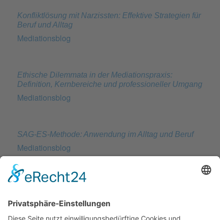
Konfliktlösung mit Narzissten: Effektive Strategien für
Beruf und Alltag
Mediationsblog
Ethische Dilemmata in der Mediationspraxis:
Definition, Kernbereiche und professioneller Umgang
Mediationsblog
SAG-ES-Methode: Anwendung im Alltag und Beruf
Mediationsblog
Toxische Muster am Arbeitsplatz: Ursachen,
Erkennung & Effektive Gegenmaßnahmen
Mediationsblog