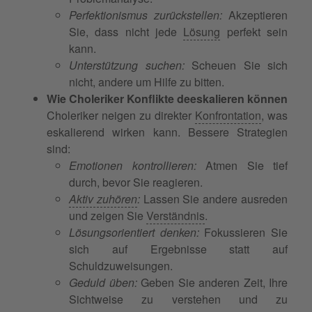
Perfektionismus zurückstellen:
Akzeptieren
Sie, dass nicht jede
Lösung
perfekt sein
kann.
Unterstützung suchen:
Scheuen Sie sich
nicht, andere um Hilfe zu bitten.
Wie Choleriker Konflikte deeskalieren können
Choleriker neigen zu direkter
Konfrontation
, was
eskalierend wirken kann. Bessere Strategien
sind:
Emotionen kontrollieren:
Atmen Sie tief
durch, bevor Sie reagieren.
Aktiv zuhören
:
Lassen Sie andere ausreden
und zeigen Sie
Verständnis
.
Lösungsorientiert denken:
Fokussieren Sie
sich auf Ergebnisse statt auf
Schuldzuweisungen.
Geduld üben:
Geben Sie anderen Zeit, Ihre
Sichtweise zu verstehen und zu