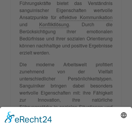
Führungskräfte bietet das Verständnis
sanguinischer Eigenschaften wertvolle
Ansatzpunkte für
effektive Kommunikation
und
Konfliktlösung
. Durch die
Berücksichtigung ihrer emotionalen
Bedürfnisse und ihrer sozialen Orientierung
können nachhaltige und positive Ergebnisse
erzielt werden.
Die moderne Arbeitswelt profitiert
zunehmend von der Vielfalt
unterschiedlicher Persönlichkeitstypen.
Sanguiniker bringen dabei besonders
wertvolle Eigenschaften mit: ihre Fähigkeit
zur Innovation, ihre natürliche
Führungsstärke in sozialen Situationen und
ihre
Resilienz
gegenüber Rückschlägen.
Das Verständnis und die gezielte Förderung
dieser Eigenschaften trägt nicht nur zur