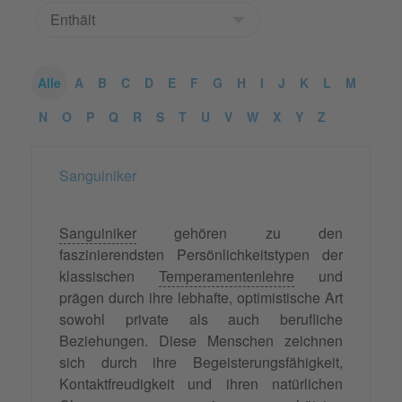
Alle
A
B
C
D
E
F
G
H
I
J
K
L
M
N
O
P
Q
R
S
T
U
V
W
X
Y
Z
Sanguiniker
Sanguiniker
gehören zu den
faszinierendsten Persönlichkeitstypen der
klassischen
Temperamentenlehre
und
prägen durch ihre lebhafte, optimistische Art
sowohl private als auch berufliche
Beziehungen. Diese Menschen zeichnen
sich durch ihre Begeisterungsfähigkeit,
Kontaktfreudigkeit und ihren natürlichen