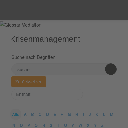
Krisenmanagement
Suche nach Begriffen
Alle
A
B
C
D
E
F
G
H
I
J
K
L
M
N
O
P
Q
R
S
T
U
V
W
X
Y
Z