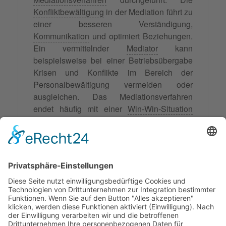
Konfliktbewältigung
in der Mediation führt zu
einer besseren Verständigung,
Kommunikation
und optimiert Beziehungen.
Ein vermittelnder
Mediator
kann
beispielsweise bei einer Betriebsübergabe
Krisen und Konflikte im Bereich der
Personalbewältigung vermeiden oder
ausgleichen. Das Mediationsverfahren
endet häufig mit einer
Win-Win-Situation
ohne Verlierer und Gewinner als für alle
Beteiligten zufriedenstellende Regelung.
Der hieraus resultierende Lerneffekt hilft bei
der Krisenprävention.
Eine Mediation kann bei bereits
bestehenden Konflikten und Krisen sowie
auch als Prävention weiterhelfen.