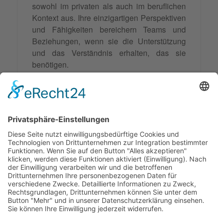
sowohl im privaten als auch im beruflichen
Kontext aus. Ihre einzigartigen Perspektiven
und Fähigkeiten bereichern Teams und
Beziehungen, wenn sie die Unterstützung
und das Verständnis erhalten, das sie
benötigen.
In einer zunehmend schnelllebigen Welt
sind die Eigenschaften von Melancholikern
– Tiefgang, Qualitätsbewusstsein und
nachhaltige Denkweise – wertvoller denn je.
Es liegt an uns allen, diese Persönlichkeiten
zu
verstehen
, zu schätzen und angemessen
zu unterstützen.
© 2026 Frank Hartung Ihr Mediator bei Konflikten in Familie,