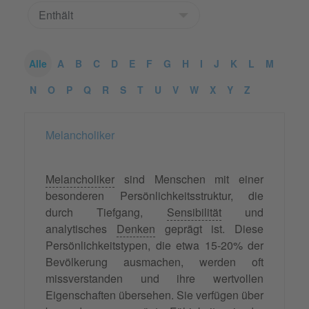
Alle
A
B
C
D
E
F
G
H
I
J
K
L
M
N
O
P
Q
R
S
T
U
V
W
X
Y
Z
Melancholiker
Melancholiker
sind Menschen mit einer
besonderen Persönlichkeitsstruktur, die
durch Tiefgang,
Sensibilität
und
analytisches
Denken
geprägt ist. Diese
Persönlichkeitstypen, die etwa 15-20% der
Bevölkerung ausmachen, werden oft
missverstanden und ihre wertvollen
Eigenschaften übersehen. Sie verfügen über