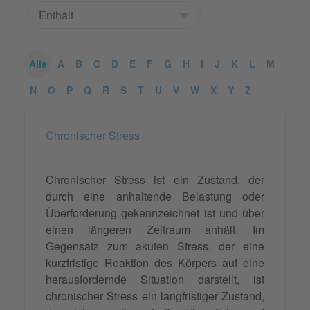
Alle
A
B
C
D
E
F
G
H
I
J
K
L
M
N
O
P
Q
R
S
T
U
V
W
X
Y
Z
Chronischer Stress
Chronischer
Stress
ist ein Zustand, der
durch eine anhaltende Belastung oder
Überforderung gekennzeichnet ist und über
einen längeren Zeitraum anhält. Im
Gegensatz zum akuten Stress, der eine
kurzfristige Reaktion des Körpers auf eine
herausfordernde Situation darstellt, ist
chronischer Stress
ein langfristiger Zustand,