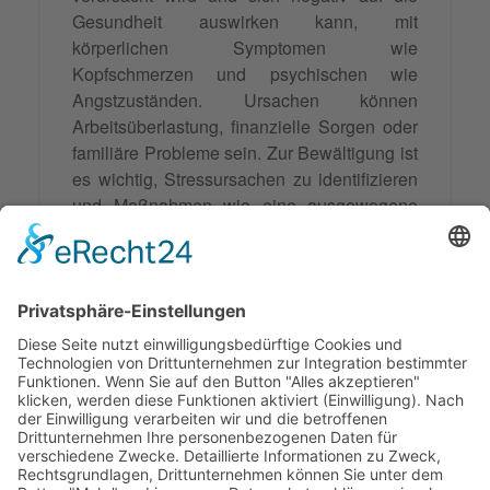
Gesundheit auswirken kann, mit
körperlichen Symptomen wie
Kopfschmerzen und psychischen wie
Angstzuständen. Ursachen können
Arbeitsüberlastung, finanzielle Sorgen oder
familiäre Probleme sein. Zur Bewältigung ist
es wichtig, Stressursachen zu identifizieren
und Maßnahmen wie eine ausgewogene
Work-Life-Balance oder regelmäßige
Bewegung zu ergreifen. Präventiv sollten
eine gesunde Lebensweise und das Setzen
von Grenzen beachtet werden. Bei
anhaltenden Problemen kann professionelle
Hilfe durch Mediation, Coaching oder
Therapie sinnvoll sein.