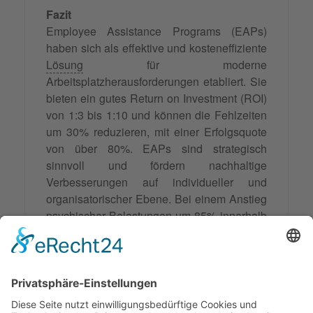
Fazit
Employee Assistance Programs (EAPs)
haben sich als effektive und kosteneffiziente
Lösung
für moderne
Arbeitsplatzherausforderungen etabliert. Sie
bieten ein gutes Return on Investment (ROI)
von 1:3 bis 1:10 und können die Fehlzeiten
um 30% reduzieren, mit einer Erfolgsquote
von über 80%. EAPs sind strategisch
sinnvoll und fördern nachhaltige
Verbesserungen auf individueller und
organisatorischer Ebene. Bei einem Anstieg
psychischer Belastungen um 85% innerhalb
eines Jahres sind EAPs ein entscheidendes
Werkzeug im betrieblichen
Gesundheitsmanagement und eine wichtige
Investition für Unternehmen, die im
Wettbewerb
um Talente bestehen und ihre