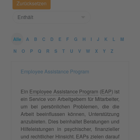
Alle
A
B
C
D
E
F
G
H
I
J
K
L
M
N
O
P
Q
R
S
T
U
V
W
X
Y
Z
Employee Assistance Program
Ein
Employee Assistance Program
(
EAP
) ist
ein Service von Arbeitgebern für Mitarbeiter,
um bei persönlichen Problemen, die die
Arbeit beeinflussen können, Unterstützung
anzubieten. Dies beinhaltet Beratungen und
Hilfeleistungen in psychischer, finanzieller
und rechtlicher Hinsicht. EAPs zielen darauf