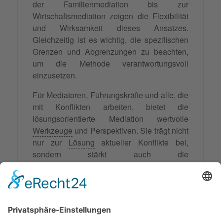
der Familienmediation bis zur
Wirtschaftsmediation zeigen die
Flexibilität
und Wirksamkeit dieses Ansatzes.
Gleichzeitig ist es wichtig, die spezifischen
Grenzen und Abgrenzungen zu beachten,
um die Methode verantwortungsvoll
einzusetzen.
Für Mediatoren, Führungskräfte und alle, die
mit Konflikten arbeiten, bietet die
lösungsorientierte Mediation wertvolle
Werkzeuge
und Perspektiven. Sie trägt nicht
nur zur
Lösung
aktueller Konflikte bei,
sondern stärkt auch die
Konfliktlösungskompetenzen der Beteiligten
für zukünftige Herausforderungen.
Die kontinuierliche Weiterentwicklung und
wissenschaftliche Fundierung dieser