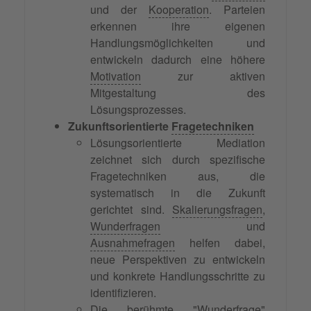
und der
Kooperation
. Parteien
erkennen ihre eigenen
Handlungsmöglichkeiten und
entwickeln dadurch eine höhere
Motivation
zur aktiven
Mitgestaltung des
Lösungsprozesses.
Zukunftsorientierte
Fragetechniken
Lösungsorientierte Mediation
zeichnet sich durch spezifische
Fragetechniken aus, die
systematisch in die Zukunft
gerichtet sind.
Skalierungsfragen
,
Wunderfragen
und
Ausnahmefragen
helfen dabei,
neue Perspektiven zu entwickeln
und konkrete Handlungsschritte zu
identifizieren.
Die berühmte "
Wunderfrage
"