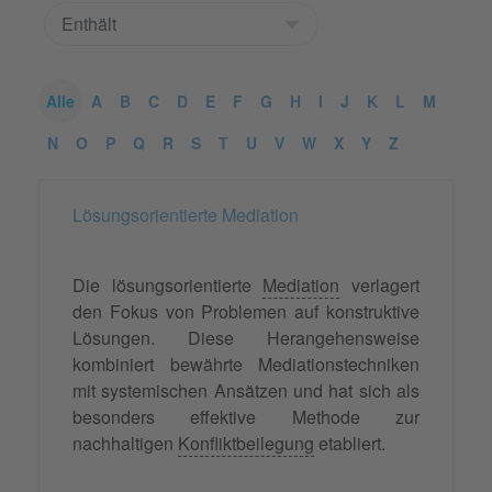
Alle
A
B
C
D
E
F
G
H
I
J
K
L
M
N
O
P
Q
R
S
T
U
V
W
X
Y
Z
Lösungsorientierte Mediation
Die lösungsorientierte
Mediation
verlagert
den Fokus von Problemen auf konstruktive
Lösungen. Diese Herangehensweise
kombiniert bewährte Mediationstechniken
mit systemischen Ansätzen und hat sich als
besonders effektive Methode zur
nachhaltigen
Konfliktbeilegung
etabliert.