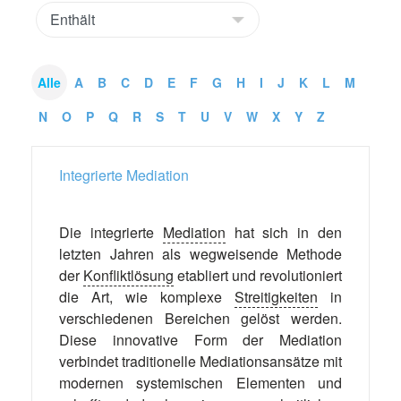
Alle
A
B
C
D
E
F
G
H
I
J
K
L
M
N
O
P
Q
R
S
T
U
V
W
X
Y
Z
Integrierte Mediation
Die integrierte
Mediation
hat sich in den
letzten Jahren als wegweisende Methode
der
Konfliktlösung
etabliert und revolutioniert
die Art, wie komplexe
Streitigkeiten
in
verschiedenen Bereichen gelöst werden.
Diese innovative Form der Mediation
verbindet traditionelle Mediationsansätze mit
modernen systemischen Elementen und