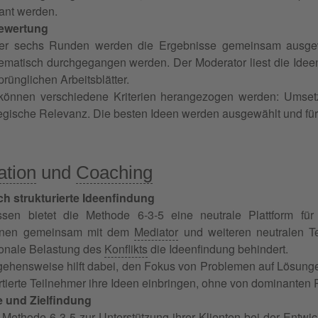
lant werden.
ewertung
er sechs Runden werden die Ergebnisse gemeinsam ausgewer
stematisch durchgegangen werden. Der Moderator liest die Ideen
prünglichen Arbeitsblätter.
können verschiedene Kriterien herangezogen werden: Umsetzb
tegische Relevanz. Die besten Ideen werden ausgewählt und für d
ation
und
Coaching
h strukturierte Ideenfindung
ssen bietet die Methode 6-3-5 eine neutrale Plattform fü
nen gemeinsam mit dem
Mediator
und weiteren neutralen 
ionale Belastung des
Konflikts
die Ideenfindung behindert.
rgehensweise hilft dabei, den Fokus von Problemen auf Lösunge
rtierte Teilnehmer ihre Ideen einbringen, ohne von dominanten 
 und Zielfindung
Methode 6-3-5 zur Unterstützung ihrer Klienten bei der Entwi