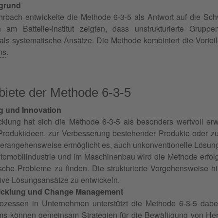
rgrund
rbach entwickelte die Methode 6-3-5 als Antwort auf die Schw
am Battelle-Institut zeigten, dass unstrukturierte Gruppe
als systematische Ansätze. Die Methode kombiniert die Vortei
ns
.
iete der Methode 6-3-5
g und Innovation
cklung hat sich die Methode 6-3-5 als besonders wertvoll er
Produktideen, zur Verbesserung bestehender Produkte oder z
erangehensweise ermöglicht es, auch unkonventionelle Lösung
tomobilindustrie und im Maschinenbau wird die Methode erfolg
sche Probleme zu finden. Die strukturierte Vorgehensweise hi
tive Lösungsansätze zu entwickeln.
wicklung und Change Management
zessen in Unternehmen unterstützt die Methode 6-3-5 dabei,
ms können gemeinsam Strategien für die Bewältigung von Her