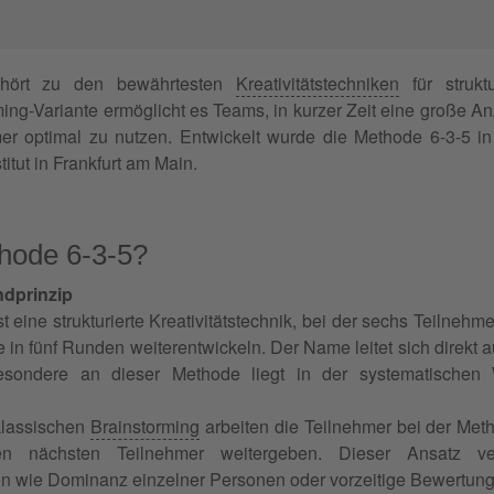
ört zu den bewährtesten
Kreativitätstechniken
für strukt
ing-Variante ermöglicht es Teams, in kurzer Zeit eine große A
mer optimal zu nutzen. Entwickelt wurde die Methode 6-3-5 i
itut in Frankfurt am Main.
thode 6-3-5?
ndprinzip
t eine strukturierte Kreativitätstechnik, bei der sechs Teilnehme
 in fünf Runden weiterentwickeln. Der Name leitet sich direkt 
ondere an dieser Methode liegt in der systematischen W
klassischen
Brainstorming
arbeiten die Teilnehmer bei der Metho
n nächsten Teilnehmer weitergeben. Dieser Ansatz ver
 wie Dominanz einzelner Personen oder vorzeitige Bewertung