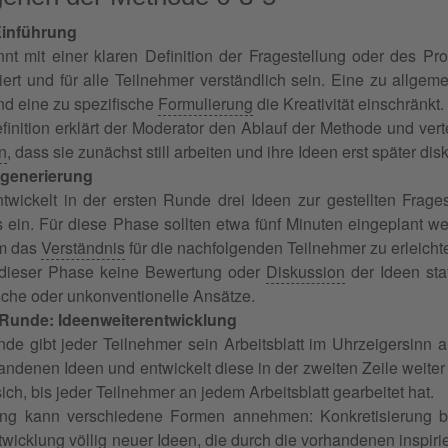
inführung
nt mit einer klaren Definition der Fragestellung oder des Pr
liert und für alle Teilnehmer verständlich sein. Eine zu allgem
d eine zu spezifische
Formulierung
die Kreativität einschränkt.
nition erklärt der Moderator den Ablauf der Methode und verteilt
n
, dass sie zunächst still arbeiten und ihre Ideen erst später dis
ngenerierung
twickelt in der ersten Runde drei Ideen zur gestellten Fragest
s ein. Für diese Phase sollten etwa fünf Minuten eingeplant w
um das
Verständnis
für die nachfolgenden Teilnehmer zu erleicht
n dieser Phase keine Bewertung oder
Diskussion
der Ideen stat
sche oder unkonventionelle Ansätze.
 Runde: Ideenweiterentwicklung
de gibt jeder Teilnehmer sein Arbeitsblatt im Uhrzeigersinn 
rhandenen Ideen und entwickelt diese in der zweiten Zeile weite
ich, bis jeder Teilnehmer an jedem Arbeitsblatt gearbeitet hat.
ung kann verschiedene Formen annehmen: Konkretisierung b
wicklung völlig neuer Ideen, die durch die vorhandenen inspirie