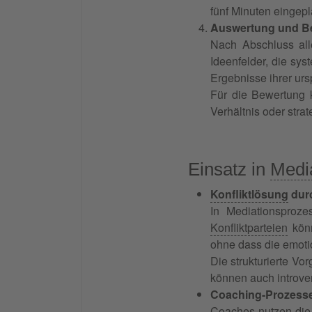
fünf Minuten eingep
Auswertung und B
Nach Abschluss all
Ideenfelder, die sy
Ergebnisse ihrer urs
Für die Bewertung 
Verhältnis oder stra
Einsatz in
Medi
Konfliktlösung
durc
In Mediationsproze
Konfliktparteien
kön
ohne dass die emot
Die strukturierte Vo
können auch introve
Coaching-Prozesse
Coaches nutzen die 