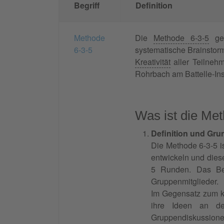
Begriff
Definition
Methode
Die
Methode 6-3-5
geh
6-3-5
systematische Brainstorm
Kreativität
aller Teilneh
Rohrbach am Battelle-Inst
Was ist die Me
Definition und Gru
Die Methode 6-3-5 is
entwickeln und diese
5 Runden. Das Bes
Gruppenmitglieder.
Im Gegensatz zum 
ihre Ideen an de
Gruppendiskussionen