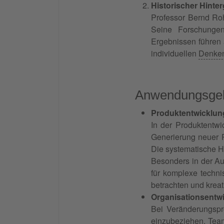
Historischer Hinte
Professor Bernd Roh
Seine Forschungen 
Ergebnissen führen 
individuellen
Denke
Anwendungsgeb
Produktentwicklun
In der Produktentwi
Generierung neuer 
Die systematische H
Besonders in der Au
für komplexe techni
betrachten und krea
Organisationsent
Bei Veränderungspro
einzubeziehen. Tea