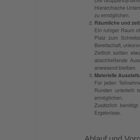
Die Gruppendynamik s
Hierarchische Unter
zu ermöglichen.
Räumliche und zei
Ein ruhiger Raum oh
Platz zum Schreibe
Bereitschaft, unkonv
Zeitlich sollten et
abschließende Ausw
anwesend bleiben.
Materielle Ausstat
Für jeden Teilnehme
Runden unterteilt i
ermöglichen.
Zusätzlich benötig
Ergebnisse.
Ablauf und Vor