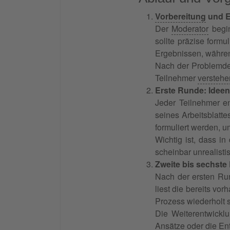
Vorbereitung
und E
Der
Moderator
begin
sollte präzise formu
Ergebnissen, währen
Nach der Problemdefi
Teilnehmer
verstehe
Erste Runde: Idee
Jeder Teilnehmer en
seines Arbeitsblatte
formuliert werden, 
Wichtig ist, dass i
scheinbar unrealisti
Zweite bis sechste
Nach der ersten Run
liest die bereits vo
Prozess wiederholt s
Die Weiterentwickl
Ansätze oder die Ent