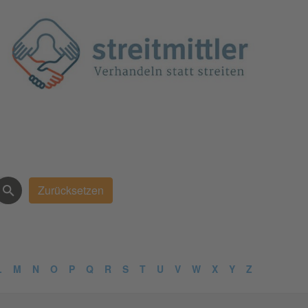
L
M
N
O
P
Q
R
S
T
U
V
W
X
Y
Z