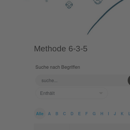
Methode 6-3-5
Suche nach Begriffen
Alle
A
B
C
D
E
F
G
H
I
J
K