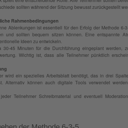
pielt eine entscheidende Rolle. Alle Teilnehmer sollten bereit 
schiede sollten während der Sitzung bewusst zurückgestellt we
tliche Rahmenbedingungen
ne Ablenkungen ist essentiell für den Erfolg der Methode 6-3
n und sollten bequem sitzen können. Eine entspannte Atmo
entionelle Ideen zu entwickeln.
wa 30-45 Minuten für die Durchführung eingeplant werden, z
ertung. Wichtig ist, dass alle Teilnehmer pünktlich ersch
tung
r wird ein spezielles Arbeitsblatt benötigt, das in drei Spalt
st. Alternativ können auch digitale Tools verwendet werden
t jeder Teilnehmer Schreibmaterial und eventuell Moderatio
gehen der Methode 6-3-5