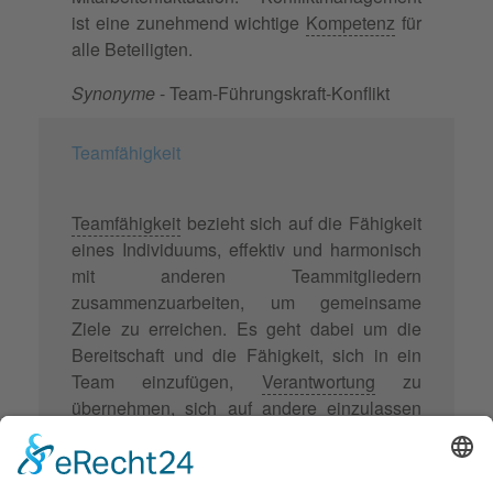
ist eine zunehmend wichtige
Kompetenz
für
alle Beteiligten.
Synonyme
- Team-Führungskraft-Konflikt
Teamfähigkeit
Teamfähigkeit
bezieht sich auf die Fähigkeit
eines Individuums, effektiv und harmonisch
mit anderen Teammitgliedern
zusammenzuarbeiten, um gemeinsame
Ziele zu erreichen. Es geht dabei um die
Bereitschaft und die Fähigkeit, sich in ein
Team einzufügen,
Verantwortung
zu
übernehmen, sich auf andere einzulassen
und konstruktiv zu kommunizieren.
Teamfähigkeit ist somit ein wichtiger
Bestandteil sozialer
Kompetenz
und wird in