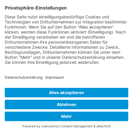
der Arbeitswelt oft als Schlüsselqualifikation
angesehen.
Warum ist Teamfähigkeit wichtig?
Teamfähigkeit ist in der heutigen Arbeitswelt
unerlässlich, da immer mehr Aufgaben in
Teams bearbeitet werden. Hierbei ist es
wichtig, dass jedes Teammitglied seine
individuellen Stärken und Fähigkeiten
einbringt und sich auf die Fähigkeiten der
anderen verlässt. Nur so kann ein Team
erfolgreich sein und seine Ziele erreichen.
Teamfähigkeit fördert zudem die
Zusammenarbeit
, das
Vertrauen
untereinander und die
Motivation
, da jeder
Einzelne sich als Teil des Teams fühlt und
sich für den gemeinsamen Erfolg einsetzt.
Vorteile von Teamfähigkeit