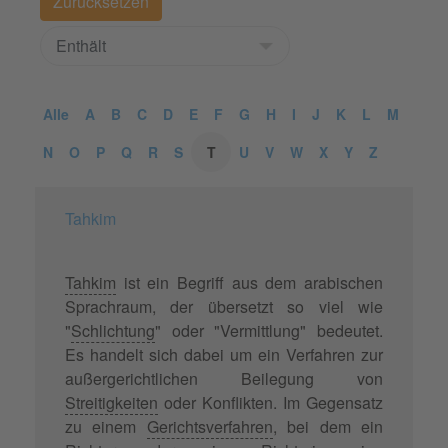
Alle
A
B
C
D
E
F
G
H
I
J
K
L
M
N
O
P
Q
R
S
T
U
V
W
X
Y
Z
Tahkim
Tahkim
ist ein Begriff aus dem arabischen
Sprachraum, der übersetzt so viel wie
"
Schlichtung
" oder "Vermittlung" bedeutet.
Es handelt sich dabei um ein Verfahren zur
außergerichtlichen Beilegung von
Streitigkeiten
oder Konflikten. Im Gegensatz
zu einem
Gerichtsverfahren
, bei dem ein