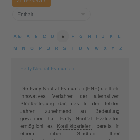
Alle
A
B
C
D
E
F
G
H
I
J
K
L
M
N
O
P
Q
R
S
T
U
V
W
X
Y
Z
Early Neutral Evaluation
Die Early Neutral
Evaluation
(ENE) stellt ein
innovatives Verfahren der alternativen
Streitbeilegung
dar, das in den letzten
Jahren zunehmend an Bedeutung
gewonnen hat.
Early Neutral Evaluation
ermöglicht es
Konfliktparteien
, bereits in
einem frühen Stadium ihrer