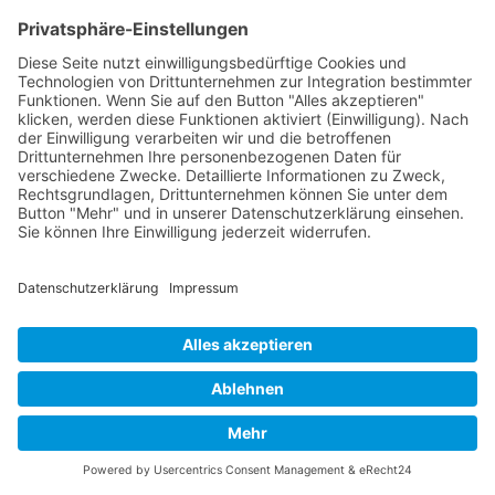
ihre Unmittelbarkeit und Intensität aus.
Sie entstehen spontan als Reaktion auf
bedeutsame Ereignisse oder Gedanken
und sind mit einem charakteristischen
subjektiven Erleben verbunden. Dieses
Erleben umfasst sowohl die emotionale
Qualität (Freude,
Trauer
,
Angst
,
Wut
) als
auch die individuelle Bewertung der
Situation.
Die phänomenologische Dimension
echter Emotionen beinhaltet auch ihre
zeitliche Struktur: Sie haben einen
klaren Beginn, erreichen einen
Höhepunkt und klingen allmählich ab.
Diese natürliche Verlaufskurve
unterscheidet sie von künstlich
erzeugten oder verlängerten
Emotionsdarstellungen.