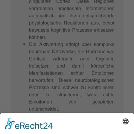
cingulären Cortex. Diese Regionen
verarbeiten emotionale Informationen
automatisch und lösen entsprechende
physiologische Reaktionen aus, bevor
bewusste kognitive Prozesse einsetzen
können.
Die Aktivierung erfolgt über komplexe
neuronale Netzwerke, die Hormone wie
Cortisol, Adrenalin oder Oxytocin
freisetzen und damit körperliche
Manifestationen echter Emotionen
hervorrufen. Diese neurobiologischen
Prozesse sind schwer zu kontrollieren
oder zu simulieren, was echte
Emotionen von gespielten
unterscheidet.
Phänomenologische Charakteristika
Echte Emotionen zeichnen sich durch