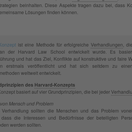
rategien beinhalten. Diese Aspekte tragen dazu bei, dass Konf
emeinsame Lösungen finden können.
Konzept
ist eine Methode für erfolgreiche
Verhandlungen
, d
an der Harvard Law School entwickelt wurde. Es basie
ührung und hat das Ziel, Konflikte auf konstruktive und faire
n erstmals veröffentlicht und hat sich seitdem zu einer
ethoden weltweit entwickelt.
dprinzipien des
Harvard-Konzepts
nzept basiert auf vier Grundprinzipien, die bei jeder
Verhandl
von Mensch und Problem
r Verhandlung sollten die Menschen und das Problem vonei
, dass die Interessen und Bedürfnisse der beteiligten Pe
eden werden sollten.