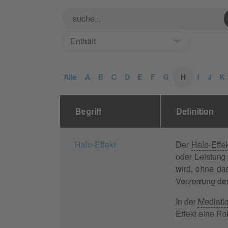
Alle
A
B
C
D
E
F
G
H
I
J
K
Begriff
Definition
Halo-Effekt
Der
Halo-Effe
oder Leistung
wird, ohne da
Verzerrung de
In der
Mediati
Effekt eine Rol