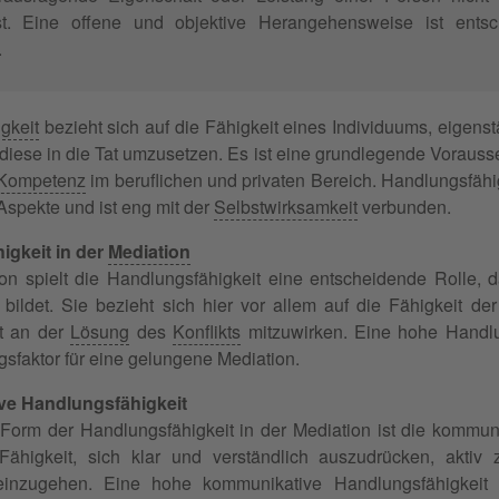
ist. Eine offene und objektive Herangehensweise ist entsc
.
gkeit
bezieht sich auf die Fähigkeit eines Individuums, eigen
 diese in die Tat umzusetzen. Es ist eine grundlegende Voraus
Kompetenz
im beruflichen und privaten Bereich. Handlungsfähi
Aspekte und ist eng mit der
Selbstwirksamkeit
verbunden.
igkeit in der
Mediation
ion spielt die Handlungsfähigkeit eine entscheidende Rolle, d
bildet. Sie bezieht sich hier vor allem auf die Fähigkeit de
t an der
Lösung
des
Konflikts
mitzuwirken. Eine hohe Handlun
lgsfaktor für eine gelungene Mediation.
e Handlungsfähigkeit
 Form der Handlungsfähigkeit in der Mediation ist die kommun
Fähigkeit, sich klar und verständlich auszudrücken, akti
inzugehen. Eine hohe kommunikative Handlungsfähigkeit er