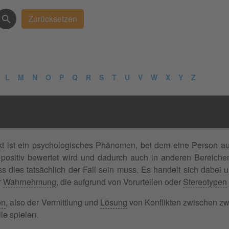
L
M
N
O
P
Q
R
S
T
U
V
W
X
Y
Z
kt
ist ein psychologisches Phänomen, bei dem eine Person au
 positiv bewertet wird und dadurch auch in anderen Bereic
ss dies tatsächlich der Fall sein muss. Es handelt sich dabe
r
Wahrnehmung
, die aufgrund von Vorurteilen oder
Stereotypen
on
, also der Vermittlung und
Lösung
von Konflikten zwischen z
le spielen.