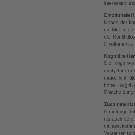
Interessen un
Emotionale H
Neben der kom
der Mediation.
die Konfliktl
Emotionen zu k
Kognitive Ha
Die kognitiv
analysieren 
ermöglicht, d
hohe kogniti
Entscheidungen
Zusammenfa
Handlungsfähi
als auch beruf
umfasst kommu
Verstehen und