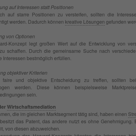
ung auf Interessen statt Positionen
ich auf starre Positionen zu versteifen, sollten die Interes
htigt werden. Dadurch können
kreative Lösungen
gefunden werde
ng von Optionen
ard-Konzept legt großen Wert auf die Entwicklung von ve
zu schaffen. Durch die gemeinsame Suche nach verschiede
e Interessen bestmöglich erfüllen.
g objektiver Kriterien
faire und objektive Entscheidung zu treffen, sollten bei
ogen werden. Diese können beispielsweise Marktpreise
dingungen sein.
der
Wirtschaftsmediation
men, die im gleichen Marktsegment tätig sind, haben einen
Stre
esitzt das Patent, das andere nutzt es ohne Genehmigung. B
eit, von diesen abzuweichen.
wendung des Harvard-Konzepts könnten die Interessen hin