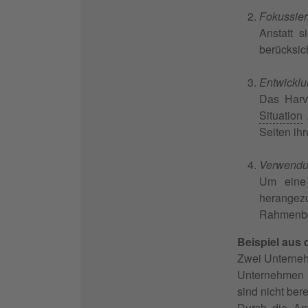
Fokussier
Anstatt s
berücksic
Entwicklu
Das Harv
Situation
Seiten ihr
Verwendun
Um eine 
herangez
Rahmenbe
Beispiel aus 
Zwei Unterneh
Unternehmen b
sind nicht ber
Durch die An