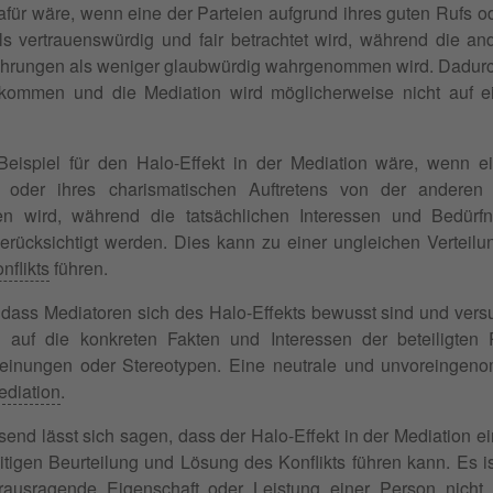
afür wäre, wenn eine der Parteien aufgrund ihres guten Rufs od
ls vertrauenswürdig und fair betrachtet wird, während die an
ahrungen als weniger glaubwürdig wahrgenommen wird. Dadurch 
n kommen und die Mediation wird möglicherweise nicht auf 
Beispiel für den Halo-Effekt in der Mediation wäre, wenn ei
it oder ihres charismatischen Auftretens von der anderen
 wird, während die tatsächlichen Interessen und Bedürfni
erücksichtigt werden. Dies kann zu einer ungleichen Verteil
nflikts
führen.
, dass Mediatoren sich des Halo-Effekts bewusst sind und vers
ch auf die konkreten Fakten und Interessen der beteiligten
einungen oder Stereotypen. Eine neutrale und unvoreingeno
ediation
.
nd lässt sich sagen, dass der Halo-Effekt in der Mediation ei
itigen Beurteilung und Lösung des Konflikts führen kann. Es i
rausragende Eigenschaft oder Leistung einer Person nicht 