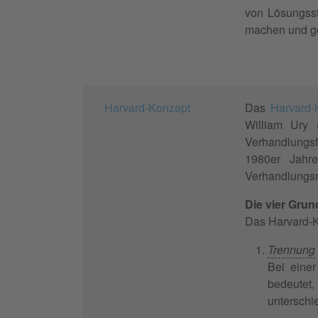
von Lösungsst
machen und g
Harvard-Konzept
Das
Harvard-
William Ury 
Verhandlungsf
1980er Jahre
Verhandlungsm
Die vier Grun
Das Harvard-Ko
Trennung
Bei eine
bedeutet
unterschi