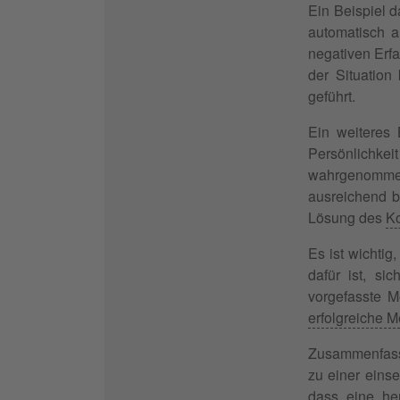
Ein Beispiel d
automatisch a
negativen Erf
der Situatio
geführt.
Ein weiteres 
Persönlichke
wahrgenommen
ausreichend b
Lösung des
Ko
Es ist wichtig
dafür ist, si
vorgefasste M
erfolgreiche M
Zusammenfasse
zu einer einse
dass eine he