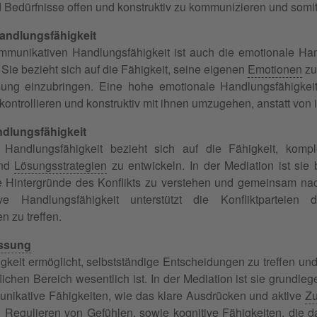
d Bedürfnisse offen und konstruktiv zu kommunizieren und somi
andlungsfähigkeit
munikativen Handlungsfähigkeit ist auch die emotionale Han
 Sie bezieht sich auf die Fähigkeit, seine eigenen
Emotionen
zu
ösung einzubringen. Eine hohe emotionale Handlungsfähigkeit 
ontrollieren und konstruktiv mit ihnen umzugehen, anstatt von 
ndlungsfähigkeit
e Handlungsfähigkeit bezieht sich auf die Fähigkeit, k
und
Lösungsstrategien
zu entwickeln. In der Mediation ist sie 
ie Hintergründe des Konflikts zu verstehen und gemeinsam n
ve Handlungsfähigkeit unterstützt die Konfliktparteien d
 zu treffen.
ssung
gkeit ermöglicht, selbstständige Entscheidungen zu treffen un
lichen Bereich wesentlich ist. In der Mediation ist sie grundleg
nikative Fähigkeiten, wie das klare Ausdrücken und aktive
Z
 Regulieren von Gefühlen, sowie
kognitive Fähigkeiten
, die 