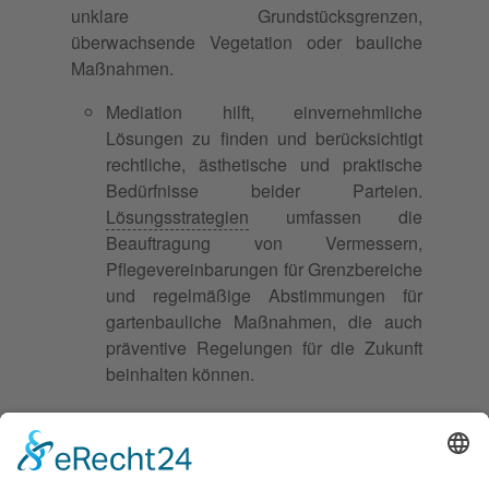
unklare Grundstücksgrenzen,
überwachsende Vegetation oder bauliche
Maßnahmen.
Mediation hilft, einvernehmliche
Lösungen zu finden und berücksichtigt
rechtliche, ästhetische und praktische
Bedürfnisse beider Parteien.
Lösungsstrategien
umfassen die
Beauftragung von Vermessern,
Pflegevereinbarungen für Grenzbereiche
und regelmäßige Abstimmungen für
gartenbauliche Maßnahmen, die auch
präventive Regelungen für die Zukunft
beinhalten können.
Haustierkonflikte in der
Nachbarschaft