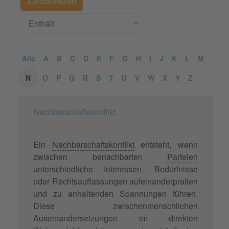
Alle
A
B
C
D
E
F
G
H
I
J
K
L
M
N
O
P
Q
R
S
T
U
V
W
X
Y
Z
Nachbarschaftskonflikt
Ein
Nachbarschaftskonflikt
entsteht, wenn
zwischen benachbarten
Parteien
unterschiedliche Interessen, Bedürfnisse
oder Rechtsauffassungen aufeinanderprallen
und zu anhaltenden Spannungen führen.
Diese zwischenmenschlichen
Auseinandersetzungen im direkten