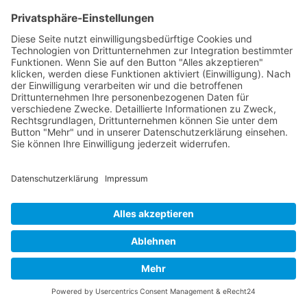
Konflikte zwischen Nachbarn wegen
Haustieren nehmen zu, da immer mehr
Menschen in dicht besiedelten Städten Tiere
halten. Diese Konflikte sind emotional, da
Tiere als Familienmitglieder gesehen
werden. Typische Streitfälle umfassen
Hundebellen, freilaufende Katzen und
Geruchsbelästigungen durch ungereinigte
Tierbereiche.
In der Mediation werden gemeinsame
Lösungen gesucht, wie spezielle
Haustierhaltungsvereinbarungen,
Zeitpläne für Gassi-Gänge,
Schutzmaßnahmen für Gärten und
Kommunikationsstrukturen für
tierbezogene Probleme.
Parkplatz- und Verkehrskonflikte