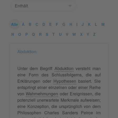
Alle
A
B
C
D
E
F
G
H
I
J
K
L
M
N
O
P
Q
R
S
T
U
V
W
X
Y
Z
Abduktion
Unter dem Begriff
Abduktion
versteht man
eine Form des Schlussfolgerns, die auf
Erklärungen oder
Hypothesen
basiert. Sie
entspringt einer einzelnen oder einer Reihe
von
Wahrnehmungen
oder Ereignissen, die
potenziell unerwartete Merkmale aufweisen;
eine Konzeption, die ursprünglich von dem
Philosophen Charles Sanders Peirce im