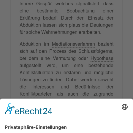
innere Gespür, welches signalisiert, dass
eine bestimmte Beobachtung einer
Erklärung bedarf. Durch den Einsatz der
Abduktion lassen sich plausible Deutungen
für solche Wahrnehmungen erarbeiten.
Abduktion im
Mediationsverfahren
bezieht
sich auf den Prozess des Schlussfolgerns,
bei dem eine Vermutung oder
Hypothese
aufgestellt wird, um eine bestehende
Konfliktsituation zu erklären und mögliche
Lösungen zu finden. Dabei werden sowohl
die Interessen und Bedürfnisse der
Konfliktparteien
als auch die zugrunde
liegenden Ursachen und
Dynamiken
des
Konflikts
berücksichtigt. Die Abduktion im
Mediationsverfahren ermöglicht es, neue
Perspektiven und Lösungsansätze zu
finden, die zu einer nachhaltigen