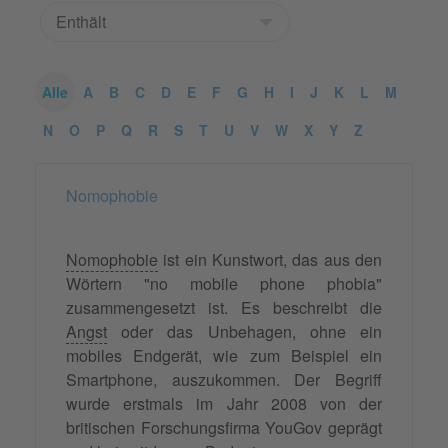
Alle
A
B
C
D
E
F
G
H
I
J
K
L
M
N
O
P
Q
R
S
T
U
V
W
X
Y
Z
Nomophobie
Nomophobie
ist ein Kunstwort, das aus den
Wörtern "no mobile phone phobia"
zusammengesetzt ist. Es beschreibt die
Angst
oder das Unbehagen, ohne ein
mobiles Endgerät, wie zum Beispiel ein
Smartphone, auszukommen. Der Begriff
wurde erstmals im Jahr 2008 von der
britischen Forschungsfirma YouGov geprägt