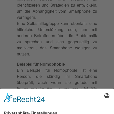
identifizieren und Strategien zu entwickeln,
um die Abhängigkeit vom Smartphone zu
verringern.
Eine Selbsthilfegruppe kann ebenfalls eine
hilfreiche Unterstützung sein, um mit
anderen Betroffenen über die Problematik
zu sprechen und sich gegenseitig zu
motivieren, das Smartphone weniger zu
nutzen.
Beispiel für Nomophobie
Ein Beispiel für Nomophobie ist eine
Person, die ständig ihr Smartphone
überprüft, auch wenn sie gerade mit
Freunden oder Familie zusammen ist. Sie
kann sich nicht auf das Gespräch oder die
Aktivität konzentrieren, da sie immer wieder
das
Bedürfnis
hat, ihr Smartphone zu
checken. Wenn das Gerät dann einmal nicht