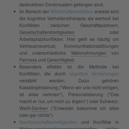
destruktiven Denkmustern gefangen sind.
Im Bereich der
Wirtschaftsmediation
erweist sich
die kognitive Verhaltenstherapie als wertvoll bei
Konflikten zwischen Geschäftspartnern,
Gesellschafterstreitigkeiten
oder
Arbeitsplatzkonflikten. Hier geht es häufig um
Vertrauensverlust, Kommunikationsstörungen
und unterschiedliche
Wahrnehmungen
von
Fairness
und
Gerechtigkeit
.
Besonders effektiv ist die Methode bei
Konflikten, die durch
kognitive Verzerrungen
verstärkt werden. Dazu gehören
Katastrophisierung ("Wenn wir uns nicht einigen,
ist alles verloren"), Personalisierung ("Das
macht er nur, um mich zu ärgern") oder Schwarz-
Weiß-
Denken
("Entweder bekomme ich alles
oder gar nichts").
Nachbarschaftsstreitigkeiten
und Konflikte in
Wohnungseigentümergemeinschaften stellen