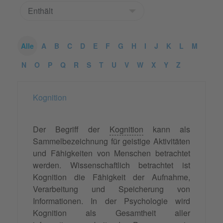
Alle
A
B
C
D
E
F
G
H
I
J
K
L
M
N
O
P
Q
R
S
T
U
V
W
X
Y
Z
Kognition
Der Begriff der
Kognition
kann als
Sammelbezeichnung für geistige Aktivitäten
und Fähigkeiten von Menschen betrachtet
werden. Wissenschaftlich betrachtet ist
Kognition die Fähigkeit der Aufnahme,
Verarbeitung und Speicherung von
Informationen. In der Psychologie wird
Kognition als Gesamtheit aller