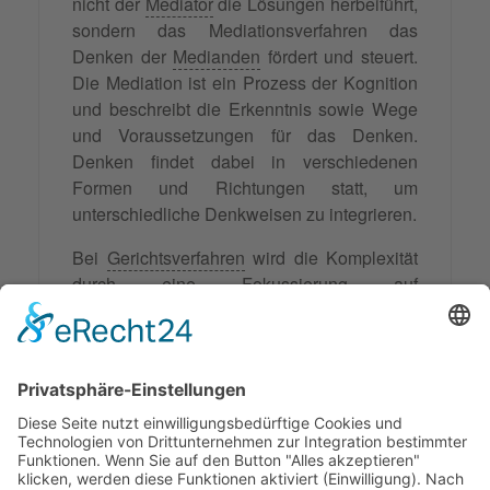
nicht der
Mediator
die Lösungen herbeiführt,
sondern das Mediationsverfahren das
Denken der
Medianden
fördert und steuert.
Die Mediation ist ein Prozess der Kognition
und beschreibt die Erkenntnis sowie Wege
und Voraussetzungen für das Denken.
Denken findet dabei in verschiedenen
Formen und Richtungen statt, um
unterschiedliche Denkweisen zu integrieren.
Bei
Gerichtsverfahren
wird die Komplexität
durch eine Fokussierung auf
wahrgenommene Fakten und Sachverhalte
erfasst. Die Mediation erfasst jedoch alle
Ebenen der Komplexität durch die
Strukturierung in Denkprozesse,
Denkinhalte und Erkenntnisgewinne, wozu
Kognition benötigt wird.
Synonyme: Wahrnehmung