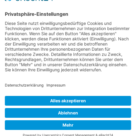
zu höheren Erfolgsraten und fördern sowohl
das persönliche Wohlbefinden als auch die
berufliche Anerkennung.
Synonyme: Mediationstechnik,
Mediationstechniken
© 2026 Frank Hartung Ihr Mediator bei Konflikten in Familie,
Erbschaft, Beruf, Wirtschaft und Schule
🏠 06844 Dessau-Roßlau Albrechtstraße 116 ☎
0340 530
952 03
263
Bewertungen auf ProvenExpert.com
Frank Hartung - Familien- und Wirtschaftsmediator