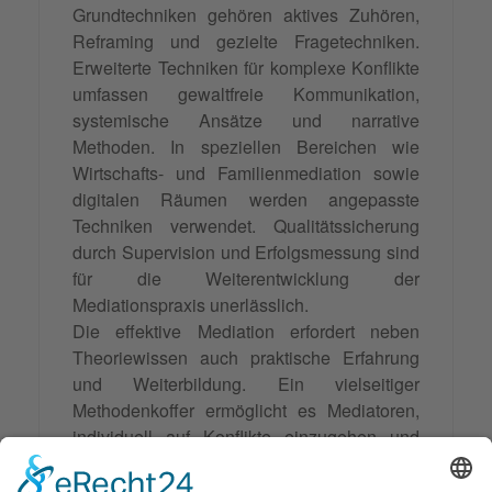
Grundtechniken gehören aktives Zuhören,
Reframing und gezielte Fragetechniken.
Erweiterte Techniken für komplexe Konflikte
umfassen gewaltfreie Kommunikation,
systemische Ansätze und narrative
Methoden. In speziellen Bereichen wie
Wirtschafts- und Familienmediation sowie
digitalen Räumen werden angepasste
Techniken verwendet. Qualitätssicherung
durch Supervision und Erfolgsmessung sind
für die Weiterentwicklung der
Mediationspraxis unerlässlich.
Die effektive Mediation erfordert neben
Theoriewissen auch praktische Erfahrung
und Weiterbildung. Ein vielseitiger
Methodenkoffer ermöglicht es Mediatoren,
individuell auf Konflikte einzugehen und
spezifische Lösungen zu finden.
Investitionen in Mediationsfähigkeiten führen