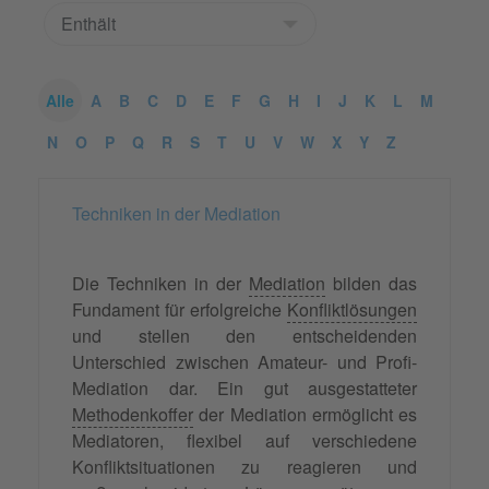
Alle
A
B
C
D
E
F
G
H
I
J
K
L
M
N
O
P
Q
R
S
T
U
V
W
X
Y
Z
Techniken in der Mediation
Die Techniken in der
Mediation
bilden das
Fundament für erfolgreiche
Konfliktlösungen
und stellen den entscheidenden
Unterschied zwischen Amateur- und Profi-
Mediation dar. Ein gut ausgestatteter
Methodenkoffer
der Mediation ermöglicht es
Mediatoren, flexibel auf verschiedene
Konfliktsituationen zu reagieren und