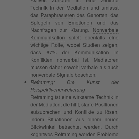
Aktives
Zuhören
ist eine zentrale
Technik in der Mediation und umfasst
das
Paraphrasieren
des Gehörten, das
Spiegeln
von
Emotionen
und das
Nachfragen zur Klärung.
Nonverbale
Kommunikation
spielt ebenfalls eine
wichtige Rolle, wobei Studien zeigen,
dass 67% der
Kommunikation
in
Konflikten nonverbal ist. Mediatoren
müssen daher sowohl verbale als auch
nonverbale Signale beachten.
Reframing
: Die Kunst der
Perspektivenerweiterung
Reframing ist eine wirksame Technik in
der Mediation, die hilft, starre Positionen
aufzubrechen und Konflikte zu lösen,
indem Situationen aus einem neuen
Blickwinkel betrachtet werden. Durch
kognitives Reframing werden Probleme