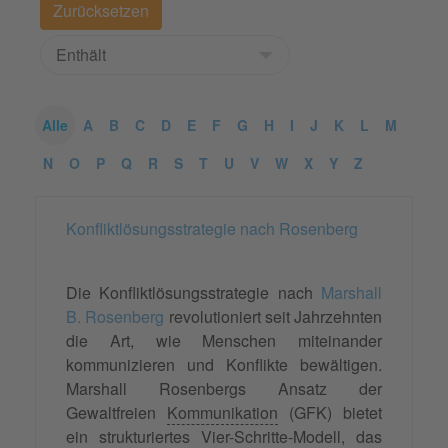
Alle
A
B
C
D
E
F
G
H
I
J
K
L
M
N
O
P
Q
R
S
T
U
V
W
X
Y
Z
Konfliktlösungsstrategie nach Rosenberg
Die Konfliktlösungsstrategie nach
Marshall
B. Rosenberg
revolutioniert seit Jahrzehnten
die Art, wie Menschen miteinander
kommunizieren und Konflikte bewältigen.
Marshall Rosenbergs Ansatz der
Gewaltfreien
Kommunikation
(GFK) bietet
ein strukturiertes Vier-Schritte-Modell, das