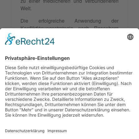
zu einer friedlicheren und verbundeneren
Welt.
Die erfolgreiche Anwendung der
Konfliktlösungsstrategie nach Rosenberg
erfordert Übung, Geduld und die Bereitschaft
zur persönlichen Entwicklung. Doch die
Investition lohnt sich: Sie führt zu tieferen
Beziehungen, effektiverer
Zusammenarbeit
und einem erfüllteren Leben in Verbindung
mit anderen Menschen.
Synonyme: 4-Schritte-Methode
© 2026 Frank Hartung Ihr Mediator bei Konflikten in Familie,
Erbschaft, Beruf, Wirtschaft und Schule
🏠 06844 Dessau-Roßlau Albrechtstraße 116 ☎