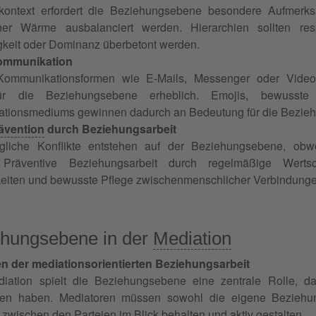
skontext erfordert die Beziehungsebene besondere Aufmerks
her Wärme ausbalanciert werden. Hierarchien sollten resp
gkeit oder Dominanz überbetont werden.
Kommunikation
ommunikationsformen wie E-Mails, Messenger oder Videok
ür die Beziehungsebene erheblich. Emojis, bewusst
tionsmediums gewinnen dadurch an Bedeutung für die Bezieh
rävention
durch Beziehungsarbeit
tägliche Konflikte entstehen auf der Beziehungsebene, obw
. Präventive Beziehungsarbeit durch regelmäßige Wert
keiten und bewusste Pflege zwischenmenschlicher Verbindunge
ehungsebene in der
Mediation
n der mediationsorientierten Beziehungsarbeit
iation spielt die Beziehungsebene eine zentrale Rolle, da 
en haben. Mediatoren müssen sowohl die eigene Bezieh
 zwischen den
Parteien
im Blick behalten und aktiv gestalten.