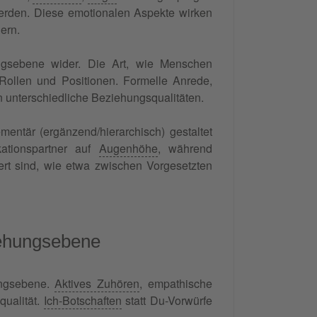
 werden. Diese emotionalen Aspekte wirken
ern.
ngsebene wider. Die Art, wie Menschen
Rollen und Positionen. Formelle Anrede,
 unterschiedliche Beziehungsqualitäten.
entär (ergänzend/hierarchisch) gestaltet
ationspartner auf
Augenhöhe
, während
ert sind, wie etwa zwischen Vorgesetzten
iehungsebene
ungsebene.
Aktives Zuhören
, empathische
qualität.
Ich-Botschaften
statt Du-Vorwürfe