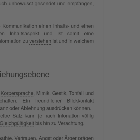
auch unbewusst gesendet und empfangen,
e Kommunikation einen Inhalts- und einen
en Inhaltsaspekt und ist somit eine
Information zu
verstehen
ist und in welchem
ziehungsebene
.
Körpersprache
, Mimik, Gestik, Tonfall und
chaften. Ein freundlicher Blickkontakt
stanz oder Ablehnung ausdrücken können.
elbe Satz kann je nach Intonation völlig
Gleichgültigkeit
bis hin zu Verachtung.
athie,
Vertrauen
,
Angst
oder Ärger prägen