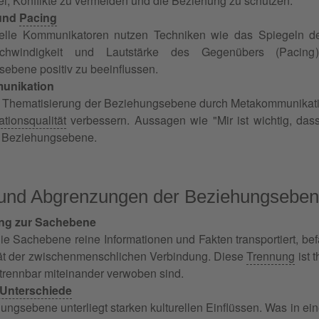
ei, Konflikte zu vermeiden und die Beziehung zu schützen.
 und
Pacing
nelle Kommunikatoren nutzen Techniken wie das Spiegeln 
schwindigkeit und Lautstärke des Gegenübers (Paci
ebene positiv zu beeinflussen.
unikation
te Thematisierung der Beziehungsebene durch Metakommunikat
ionsqualität
verbessern. Aussagen wie "Mir ist wichtig, dass
ie Beziehungsebene.
und Abgrenzungen der Beziehungsebe
ng zur Sachebene
e Sachebene reine Informationen und Fakten transportiert, bef
ät der zwischenmenschlichen Verbindung. Diese
Trennung
ist 
rennbar miteinander verwoben sind.
 Unterschiede
ngsebene unterliegt starken kulturellen Einflüssen. Was in einer