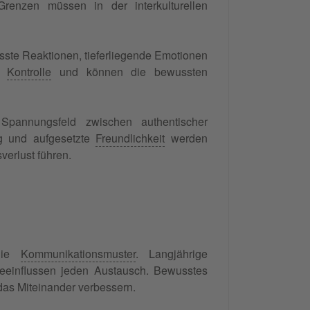
 Grenzen müssen in der interkulturellen
ste Reaktionen, tieferliegende Emotionen
en
Kontrolle
und können die bewussten
pannungsfeld zwischen authentischer
ng und aufgesetzte
Freundlichkeit
werden
erlust führen.
 die
Kommunikationsmuster
. Langjährige
beeinflussen jeden Austausch. Bewusstes
das Miteinander verbessern.