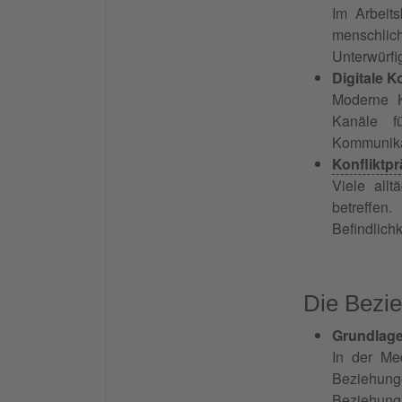
Im Arbeit
menschlic
Unterwürfi
Digitale 
Moderne K
Kanäle f
Kommunika
Konfliktp
Viele all
betreffen
Befindlich
Die Bezi
Grundlage
In der Med
Beziehung
Beziehung