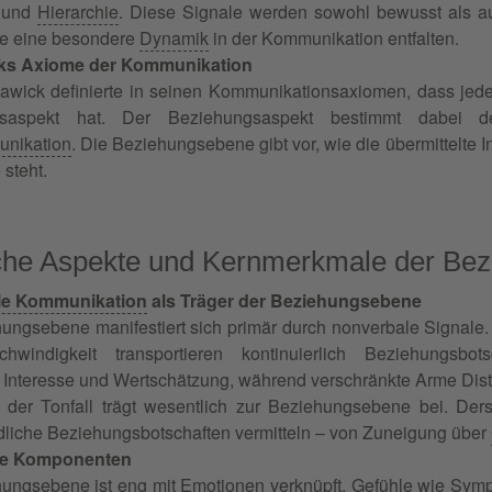
 und
Hierarchie
. Diese Signale werden sowohl bewusst als 
ie eine besondere
Dynamik
in der Kommunikation entfalten.
ks Axiome der Kommunikation
awick definierte in seinen Kommunikationsaxiomen, dass jed
gsaspekt hat. Der Beziehungsaspekt bestimmt dabei d
nikation
. Die Beziehungsebene gibt vor, wie die übermittelte 
 steht.
che Aspekte und Kernmerkmale der Be
le Kommunikation
als Träger der Beziehungsebene
ungsebene manifestiert sich primär durch nonverbale Signale
chwindigkeit transportieren kontinuierlich Beziehungsbots
rt Interesse und Wertschätzung, während verschränkte Arme Di
der Tonfall trägt wesentlich zur Beziehungsebene bei. Ders
dliche Beziehungsbotschaften vermitteln – von Zuneigung über
le Komponenten
hungsebene ist eng mit
Emotionen
verknüpft.
Gefühle
wie Symp