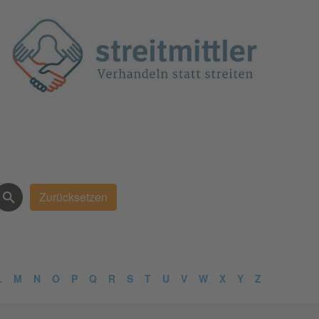
L
M
N
O
P
Q
R
S
T
U
V
W
X
Y
Z