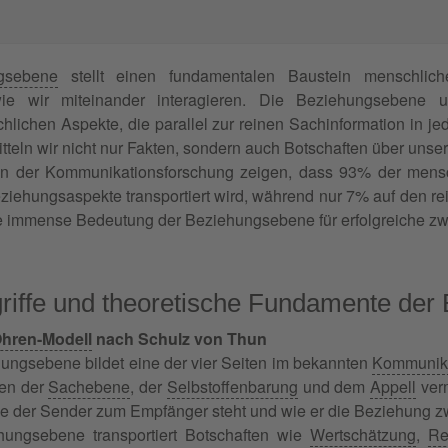
gsebene
stellt einen fundamentalen Baustein menschlic
ie wir miteinander interagieren. Die Beziehungsebene u
lichen Aspekte, die parallel zur reinen Sachinformation in 
itteln wir nicht nur Fakten, sondern auch Botschaften über un
ien der Kommunikationsforschung zeigen, dass 93% der mens
iehungsaspekte transportiert wird, während nur 7% auf den rei
die immense Bedeutung der Beziehungsebene für erfolgreiche 
riffe und theoretische Fundamente der
Ohren-Modell
nach Schulz von Thun
ungsebene bildet eine der vier Seiten im bekannten
Kommunika
en der
Sachebene
, der
Selbstoffenbarung
und dem
Appell
verm
ie der Sender zum Empfänger steht und wie er die Beziehung zw
hungsebene transportiert Botschaften wie
Wertschätzung
,
Re