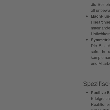
die Bezieh
oft unbewu
Macht- un
Hierarchi
miteinande
Höflichkei
Symmetri
Die Bezieh
sein. In 
komplement
und Mitarb
Spezifisc
Positive 
Erfolgrei
Reaktionen