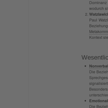
Dominanz
wodurch s
Watzlawic
Paul Watzl
Beziehun
Metakommu
Kontext sie
Wesentli
Nonverba
Die Bezieh
Sprechges
signalisie
Besonders 
unterschie
Emotiona
Die Bezie