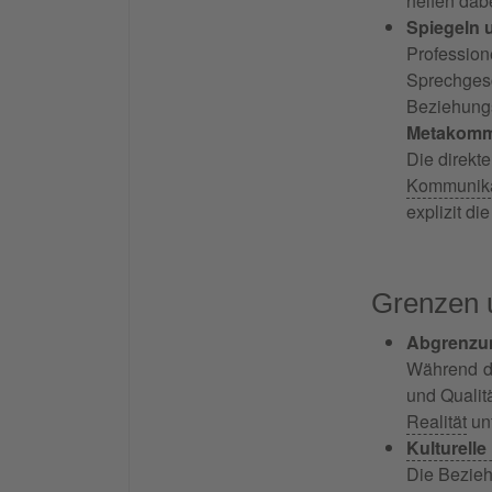
helfen dab
Spiegeln
Professio
Sprechge
Beziehungs
Metakomm
Die direk
Kommunikat
explizit d
Grenzen 
Abgrenzu
Während di
und Qualit
Realität
unt
Kulturelle
Die Beziehu