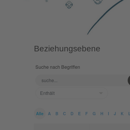
Beziehungsebene
Suche nach Begriffen
Alle
A
B
C
D
E
F
G
H
I
J
K