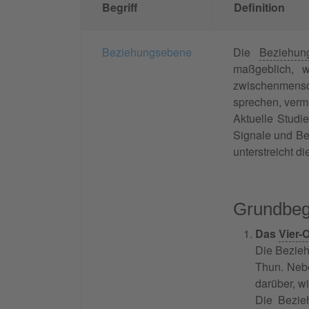
Begriff
Definition
Beziehungsebene
Die
Beziehun
maßgeblich, w
zwischenmensch
sprechen, verm
Aktuelle Stud
Signale und Bez
unterstreicht 
Grundbeg
Das
Vier-
Die Bezieh
Thun. Neb
darüber, w
Die Bezie