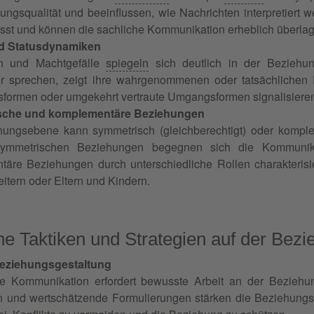
ungsqualität und beeinflussen, wie Nachrichten interpretiert
sst und können die sachliche Kommunikation erheblich überlag
d Statusdynamiken
en und Machtgefälle
spiegeln
sich deutlich in der Beziehu
r sprechen, zeigt ihre wahrgenommenen oder tatsächlichen 
tsformen oder umgekehrt vertraute Umgangsformen signalisieren
sche und komplementäre Beziehungen
ungsebene kann symmetrisch (gleichberechtigt) oder komplem
symmetrischen Beziehungen begegnen sich die Kommunik
äre Beziehungen durch unterschiedliche Rollen charakterisi
eitern oder Eltern und Kindern.
he Taktiken und Strategien auf der Bez
Beziehungsgestaltung
che Kommunikation erfordert bewusste Arbeit an der Bezieh
 und wertschätzende Formulierungen stärken die Beziehungs