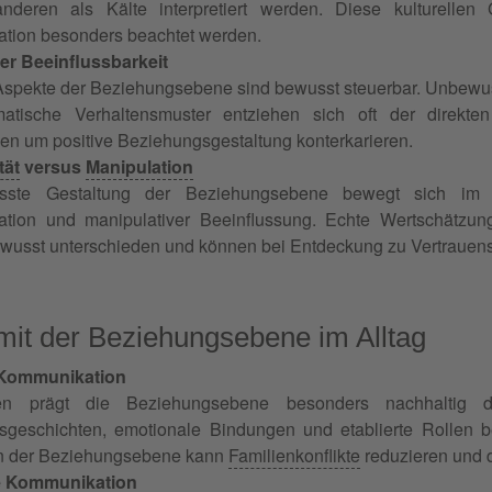
anderen als Kälte interpretiert werden. Diese kulturellen
tion besonders beachtet werden.
er Beeinflussbarkeit
 Aspekte der Beziehungsebene sind bewusst steuerbar. Unbewus
atische Verhaltensmuster entziehen sich oft der direkt
 um positive Beziehungsgestaltung konterkarieren.
tät
versus
Manipulation
sste Gestaltung der Beziehungsebene bewegt sich im S
tion und manipulativer Beeinflussung. Echte Wertschätzu
wusst unterschieden und können bei Entdeckung zu Vertrauensv
it der Beziehungsebene im Alltag
 Kommunikation
ien prägt die Beziehungsebene besonders nachhaltig
sgeschichten, emotionale Bindungen und etablierte Rollen 
an der Beziehungsebene kann
Familienkonflikte
reduzieren und 
e Kommunikation