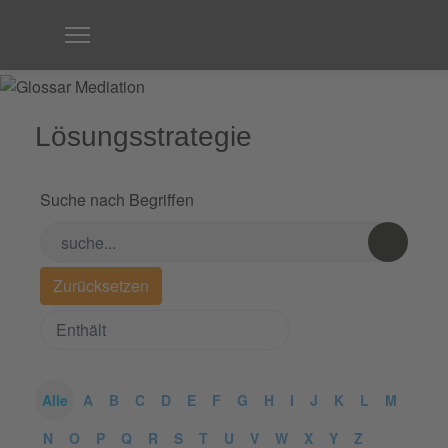
Lösungsstrategie
Suche nach Begriffen
Alle
A
B
C
D
E
F
G
H
I
J
K
L
M
N
O
P
Q
R
S
T
U
V
W
X
Y
Z