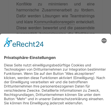
Konflikte zu minimieren und eine
harmonische Zusammenarbeit zu fördern.
Dafür werden Lösungen wie Teamtrainings
und klare
Kommunikationsregeln
entwickelt.
Diese werden bewertet und die passendste
ausgewählt, beispielsweise die Einführung
von Kommunikationsregeln. Nach der
Implementierung der Lösung erfolgen
Schulungen für die Mitarbeiter. Die Strategie
wird überwacht und bei Bedarf angepasst,
um das Zusammenarbeiten im Team
kontinuierlich zu verbessern.
Synonyme: Lösungsstrategien
© 2026 Frank Hartung Ihr Mediator bei Konflikten in Familie,
Erbschaft, Beruf, Wirtschaft und Schule