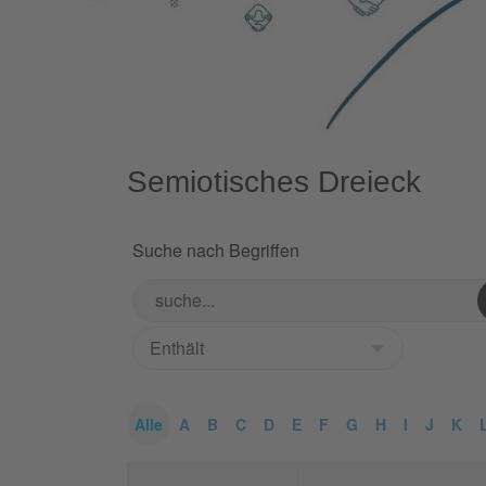
Semiotisches Dreieck
Suche nach Begriffen
Alle
A
B
C
D
E
F
G
H
I
J
K