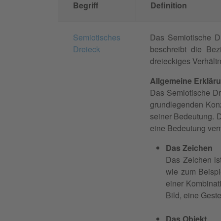
Begriff
Definition
Semiotisches
Das Semiotische Dr
Dreieck
beschreibt die Be
dreieckiges Verhältn
Allgemeine Erklär
Das Semiotische Dr
grundlegenden Konz
seiner Bedeutung. Da
eine Bedeutung vermi
Das Zeichen
Das Zeichen is
wie zum Beispi
einer Kombinati
Bild, eine Gest
Das Objekt