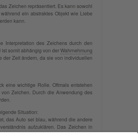
 das Zeichen repräsentiert. Es kann sowohl
l, während ein abstraktes Objekt wie Liebe
werden kann.
ie Interpretation des Zeichens durch den
 ist somit abhängig von der
Wahrnehmung
der Zeit ändern, da sie von individuellen
ck eine wichtige Rolle. Oftmals entstehen
nen von Zeichen. Durch die Anwendung des
rden.
lgende Situation:
et, das Auto sei blau, während die andere
sverständnis aufzuklären. Das Zeichen in
die Bedeutung hängt von der individuellen