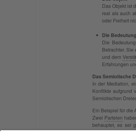
Das Objekt ist 
real als auch a
oder Freiheit n
Die Bedeutun
Die Bedeutung 
Betrachter. Sie
und dem
Verst
Erfahrungen und
Das Semiotische D
In der Mediation, 
Konflikte aufgrund
Semiotischen Dreie
Ein Beispiel für di
Zwei
Parteien
habe
behauptet, es sei 
diesem Fall wäre di