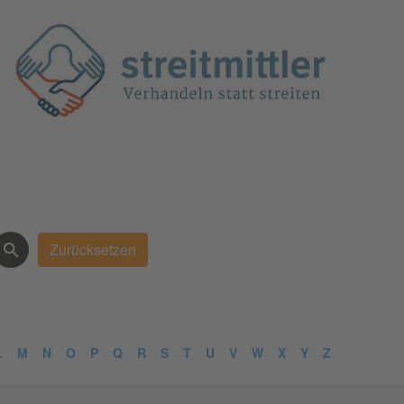
L
M
N
O
P
Q
R
S
T
U
V
W
X
Y
Z