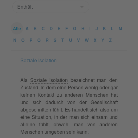
Alle
A
B
C
D
E
F
G
H
I
J
K
L
M
N
O
P
Q
R
S
T
U
V
W
X
Y
Z
Soziale Isolation
Als
Soziale Isolation
bezeichnet man den
Zustand, in dem eine Person wenig oder gar
keinen Kontakt zu anderen Menschen hat
und sich dadurch von der Gesellschaft
abgeschnitten fühlt. Es handelt sich also um
eine Situation, in der man sich einsam und
alleine fühlt, obwohl man von anderen
Menschen umgeben sein kann.