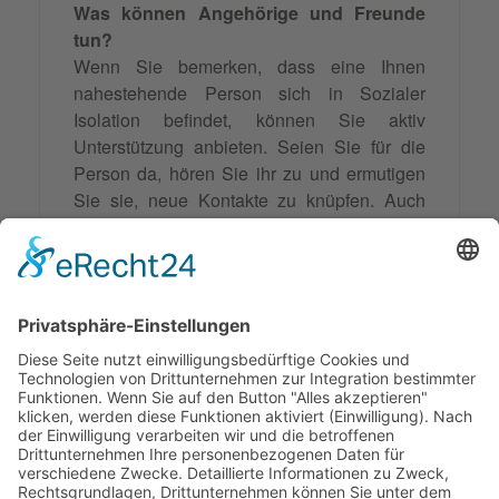
Was können Angehörige und Freunde
tun?
Wenn Sie bemerken, dass eine Ihnen
nahestehende Person sich in Sozialer
Isolation befindet, können Sie aktiv
Unterstützung anbieten. Seien Sie für die
Person da, hören Sie ihr zu und ermutigen
Sie sie, neue Kontakte zu knüpfen. Auch
gemeinsame Unternehmungen können
helfen, die Isolation zu durchbrechen.
Wichtig ist es, die Person nicht zu drängen
oder zu überfordern, sondern ihr Zeit und
Raum zu geben, um sich langsam wieder in
die Gesellschaft zu integrieren.