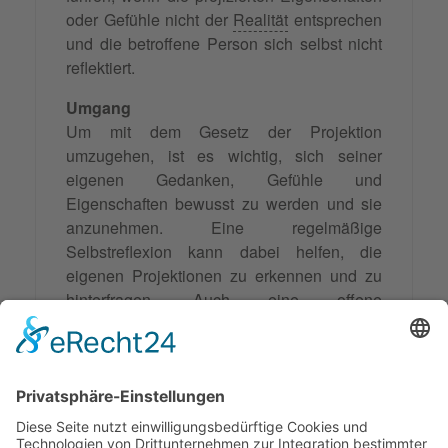
oder Gefühle nicht der
Realität
entsprechen
und die betroffene Person sich selbst nicht
reflektiert.
Umgang
Um mit dem Gesetz der Projektion
umzugehen, ist es wichtig, sich seiner
eigenen Gedanken, Gefühle und
Eigenschaften bewusst zu werden und sie
anzunehmen. Eine regelmäßige
Selbstreflexion kann dabei helfen, die
eigenen Projektionen zu erkennen und zu
hinterfragen. Auch eine offene
Kommunikation
mit anderen und die
Bereitschaft, sich mit Kritik
auseinanderzusetzen, können dazu
beitragen, das Gesetz der Projektion zu
überwinden.