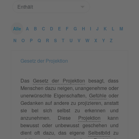
Alle
A
B
C
D
E
F
G
H
I
J
K
L
M
N
O
P
Q
R
S
T
U
V
W
X
Y
Z
Gesetz der Projektion
Das
Gesetz der Projektion
besagt, dass
Menschen dazu neigen, unangenehme oder
unerwünschte Eigenschaften,
Gefühle
oder
Gedanken auf andere zu projizieren, anstatt
sie bei sich selbst zu erkennen und
anzunehmen. Diese
Projektion
kann
bewusst oder unbewusst geschehen und
dient oft dazu, das eigene
Selbstbild
zu