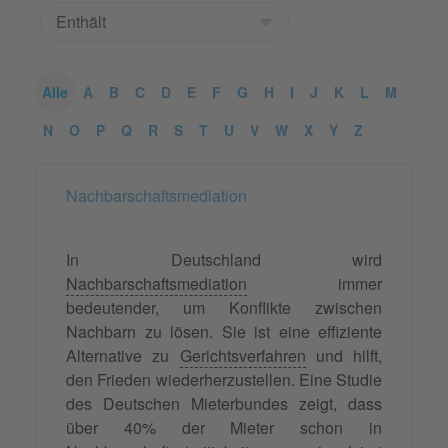
Alle
A
B
C
D
E
F
G
H
I
J
K
L
M
N
O
P
Q
R
S
T
U
V
W
X
Y
Z
Nachbarschaftsmediation
In Deutschland wird
Nachbarschaftsmediation
immer
bedeutender, um Konflikte zwischen
Nachbarn zu lösen. Sie ist eine effiziente
Alternative zu
Gerichtsverfahren
und hilft,
den Frieden wiederherzustellen. Eine Studie
des Deutschen Mieterbundes zeigt, dass
über 40% der Mieter schon in