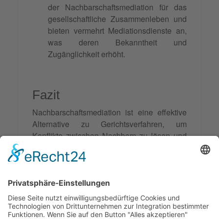
der Nachbarschaftsmediation für das
gesellschaftliche Zusammenleben und
bieten vermehrt Mediationsdienste an,
was deren Bekanntheit und
Zugänglichkeit erhöht.
Fazit
Nachbarschaftsmediation ist eine effektive
Alternative zu Gerichtsverfahren, um
Konflikte zwischen Nachbarn zu lösen und
Beziehungen zu verbessern. Sie ist
kosteneffizient und spart Zeit. Erfolg hängt
von der
Kooperation
der Beteiligten und der
Qualifikation des Mediators
ab. Angesichts
wachsender Bevölkerungsdichte wird die
Bedeutung von Nachbarschaftsmediation
steigen und sollte daher gefördert werden.