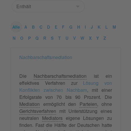
Alle
A
B
C
D
E
F
G
H
I
J
K
L
M
N
O
P
Q
R
S
T
U
V
W
X
Y
Z
Nachbarschaftsmediation
Die
Nachbarschaftsmediation
ist ein
effektives Verfahren zur
Lösung von
Konflikten zwischen Nachbarn
, mit einer
Erfolgsrate von 70 bis 90 Prozent. Die
Mediation
ermöglicht den
Parteien
, ohne
Gerichtsverfahren
mit Unterstützung eines
neutralen
Mediators
eigene Lösungen zu
finden. Fast die Hälfte der Deutschen hatte