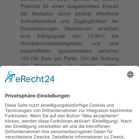
Potential für einen ausgeweiteten Einsatz
der Mediation durch erhöhte öffentliche
Aufmerksamkeit und Zugänglichkeit der
Dienstleistungen. Mediationen erreichen
eine Erfolgsquote von 70-90% bei
Nachbarschaftsstreitigkeiten und sind
kosteneffektiv, typischerweise zwischen
150-700 Euro pro Partei. Um die Nutzung
von Mediationen zu steigern, sollten
öffentliche Bildungsmaßnahmen über
Mediationen ergriffen und subventionierte
Programme für einkommensschwache
Personen entwickelt werden, um die
Dienstleistungen für alle sozialen Schichten
zugänglich zu machen.
Synonyme: Nachbarschaftsmediationen