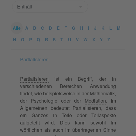
Alle
A
B
C
D
E
F
G
H
I
J
K
L
M
N
O
P
Q
R
S
T
U
V
W
X
Y
Z
Partialisieren
Partialisieren
ist ein Begriff, der in
verschiedenen Bereichen Anwendung
findet, wie beispielsweise in der Mathematik,
der Psychologie oder der
Mediation
. Im
Allgemeinen bedeutet Partialisieren, dass
ein Ganzes in Teile oder Teilaspekte
aufgeteilt wird. Dies kann sowohl im
wörtlichen als auch im übertragenen Sinne