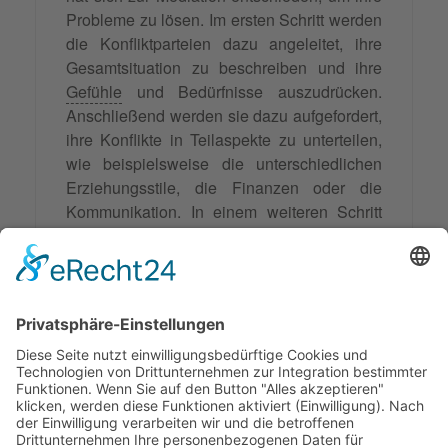
Probleme zu lösen. Im ersten Schritt werden
die Konfliktparteien dazu angeleitet, ihre
Gesamtsituation zu beschreiben und ihre
Gefühle
und Bedürfnisse auszudrücken.
Anschließend werden sie dazu aufgefordert,
ihre Konflikte in Teilaspekte zu unterteilen,
wie beispielsweise die unterschiedlichen
Erziehungsstile, die Finanzen oder die
Kommunikation. In einem weiteren Schritt
werden diese Teilaspekte dann gezielt
bearbeitet und Lösungen erarbeitet. Durch
die Partialisierung können die
Konfliktparteien ihre Probleme besser
strukturieren und gezielt angehen, was zu
einer effektiveren Konfliktlösung führt.