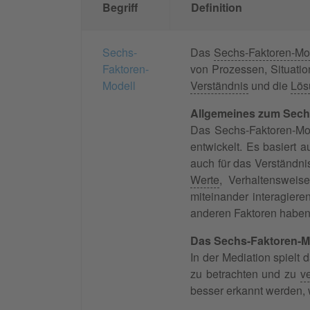
Begriff
Definition
Sechs-
Das
Sechs-Faktoren-Mo
Faktoren-
von Prozessen, Situatio
Modell
Verständnis
und die
Lös
Allgemeines zum Sech
Das Sechs-Faktoren-Mo
entwickelt. Es basiert
auch für das Verständni
Werte
, Verhaltenswei
miteinander interagier
anderen Faktoren haben
Das Sechs-Faktoren-Mo
In der Mediation spielt
zu betrachten und zu
v
besser erkannt werden, 