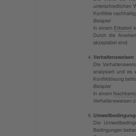
unterschiedlichen 
Konflikte nachhalti
Beispiel
In einem
Erbstreit
k
Durch die Anerk
akzeptabel sind.
Verhaltensweisen
Die Verhaltensweise
analysiert und es 
Konfliktlösung beitr
Beispiel
In einem
Nachbarsch
Verhaltensweisen zu
Umweltbedingung
Die Umweltbedingu
Bedingungen betrach