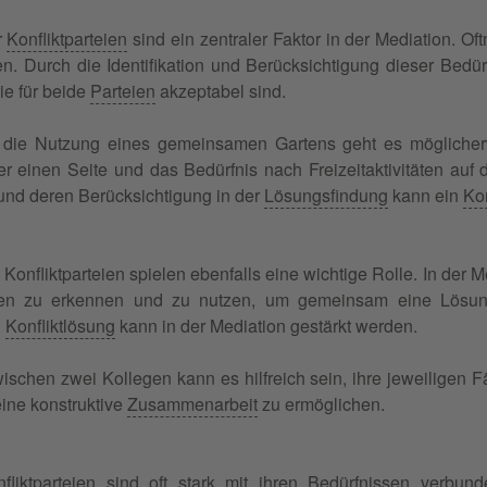
r
Konfliktparteien
sind ein zentraler Faktor in der Mediation. Oft
en. Durch die Identifikation und Berücksichtigung dieser Bed
ie für beide
Parteien
akzeptabel sind.
die Nutzung eines gemeinsamen Gartens geht es möglich
 einen Seite und das Bedürfnis nach Freizeitaktivitäten auf d
und deren Berücksichtigung in der
Lösungsfindung
kann ein
Ko
Konfliktparteien spielen ebenfalls eine wichtige Rolle. In der M
ien zu erkennen und zu nutzen, um gemeinsam eine Lösung
d
Konfliktlösung
kann in der Mediation gestärkt werden.
wischen zwei Kollegen kann es hilfreich sein, ihre jeweilige
ine konstruktive
Zusammenarbeit
zu ermöglichen.
liktparteien sind oft stark mit ihren Bedürfnissen verbund