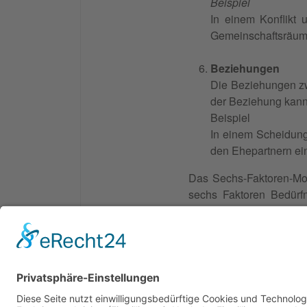
Beispiel
In einem Konflikt
Gemeinschaftsräume
Beziehungen
Die Beziehungen zw
der Beziehung kann 
Beispiel
In einem Scheidung
den Ehepartnern ei
Das Sechs-Faktoren-Mod
sechs Faktoren Bedürf
besser verstanden und
einer effektiven und zuf