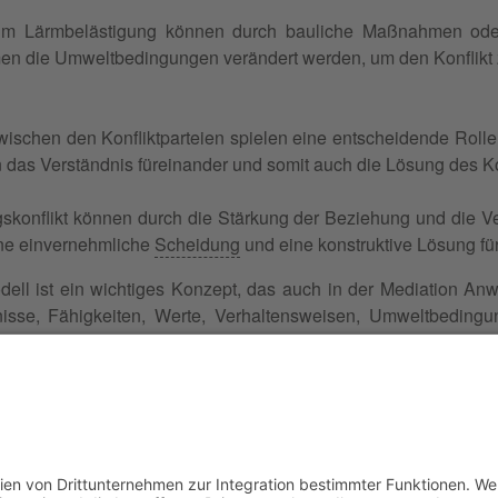
 um Lärmbelästigung können durch bauliche Maßnahmen ode
n die Umweltbedingungen verändert werden, um den Konflikt 
ischen den Konfliktparteien spielen eine entscheidende Rolle
das Verständnis füreinander und somit auch die Lösung des Kon
skonflikt können durch die Stärkung der Beziehung und die 
ne einvernehmliche
Scheidung
und eine konstruktive Lösung für
ell ist ein wichtiges Konzept, das auch in der Mediation Anw
nisse, Fähigkeiten, Werte, Verhaltensweisen, Umweltbeding
 nachhaltige Lösungen gefunden werden. Die Anwendung de
riedenstellenden Konfliktlösung beitragen.