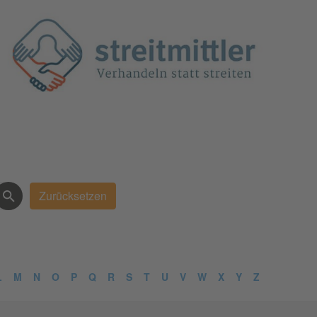
L
M
N
O
P
Q
R
S
T
U
V
W
X
Y
Z