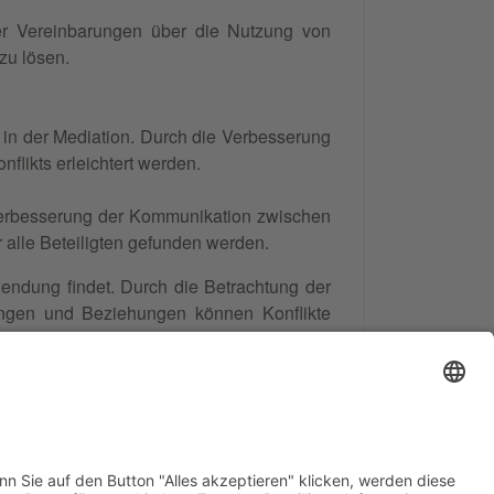
r Vereinbarungen über die Nutzung von
zu lösen.
 in der Mediation. Durch die Verbesserung
flikts erleichtert werden.
Verbesserung der Kommunikation zwischen
 alle Beteiligten gefunden werden.
endung findet. Durch die Betrachtung der
ungen und Beziehungen können Konflikte
s Sechs-Faktoren-Modells kann somit zu