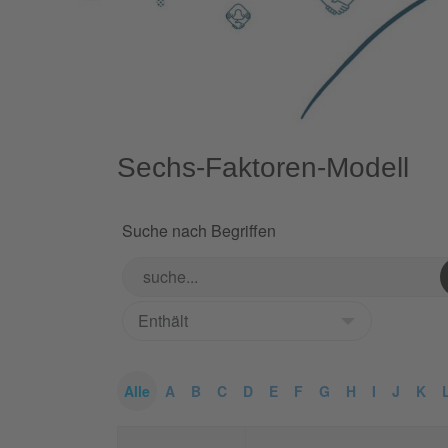
Sechs-Faktoren-Modell
Suche nach Begriffen
Alle
A
B
C
D
E
F
G
H
I
J
K