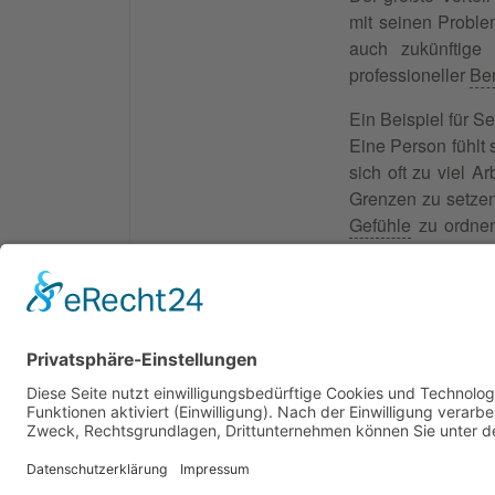
mit seinen Proble
auch zukünftige 
professioneller
Be
Ein Beispiel für 
Eine Person fühlt s
sich oft zu viel A
Grenzen zu setzen
Gefühle
zu ordne
spricht sie mit F
Selbstberatung gel
© 2026 Frank Hartung Ihr Mediator bei Konflikten in
🏠 06844 Dessau-Roßlau Albrechtstraße 116