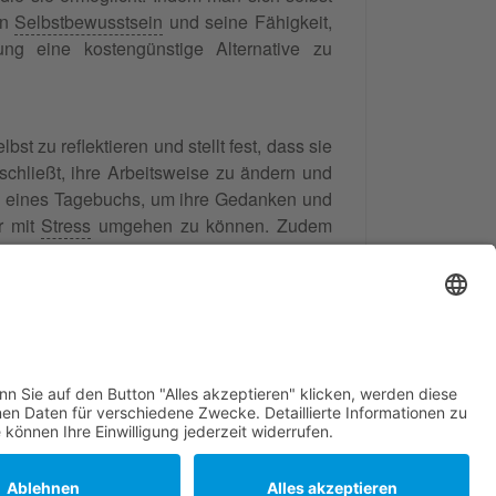
in
Selbstbewusstsein
und seine Fähigkeit,
ng eine kostengünstige Alternative zu
st zu reflektieren und stellt fest, dass sie
eschließt, ihre Arbeitsweise zu ändern und
en eines Tagebuchs, um ihre Gedanken und
r mit
Stress
umgehen zu können. Zudem
lle Tipps und Unterstützung. Durch diese
enheit im Job zu steigern.
263
Bewertungen auf
ProvenExpert.com
Frank Hartung - Familien- und