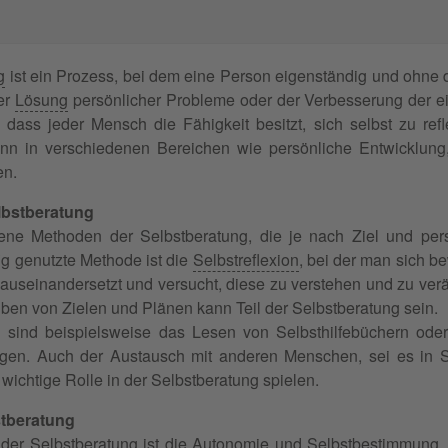
g
ist ein Prozess, bei dem eine Person eigenständig und ohne d
er
Lösung
persönlicher Probleme oder der Verbesserung der eig
dass jeder Mensch die Fähigkeit besitzt, sich selbst zu refl
ann in verschiedenen Bereichen wie persönliche Entwicklung
en.
lbstberatung
dene Methoden der Selbstberatung, die je nach Ziel und per
ig genutzte Methode ist die
Selbstreflexion
, bei der man sich 
auseinandersetzt und versucht, diese zu verstehen und zu ve
ben von Zielen und Plänen kann Teil der Selbstberatung sein.
 sind beispielsweise das Lesen von Selbsthilfebüchern o
gen. Auch der Austausch mit anderen Menschen, sei es in S
 wichtige Rolle in der Selbstberatung spielen.
stberatung
l der Selbstberatung ist die Autonomie und
Selbstbestimmung
,