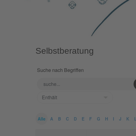
Selbstberatung
Suche nach Begriffen
Alle
A
B
C
D
E
F
G
H
I
J
K