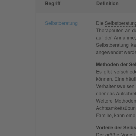
Begriff
Definition
Selbstberatung
Die
Selbstberatun
Therapeuten an d
auf der Annahme, 
Selbstberatung k
angewendet werd
Methoden der Se
Es gibt verschie
können. Eine häuf
Verhaltensweisen 
oder das Aufschrei
Weitere Methoden
Achtsamkeitsübun
Familie, kann eine
Vorteile der Selb
Der größte Vortei