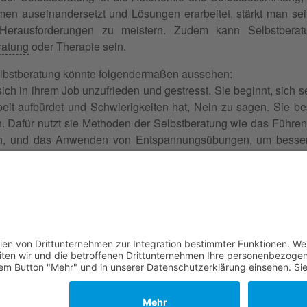
men auseinandersetzt und Lösungen erarbeitet, stärkt man se
Herausforderungen zu meistern. Zudem kann Selbstberatu
ratung
oder Therapie sein.
Selbstberatung könnte folgendermaßen aussehen:
ich in ihrem Job unzufrieden und gestresst. Sie beginnt, sich selb
rbeit aufbürdet und Schwierigkeiten hat, Nein zu sagen. Sie b
. Dafür nutzt sie Methoden der Selbstberatung wie das Führ
n, und das Anwenden von Entspannungsübungen, um besse
reunden und Kollegen über ihre Situation und erhält wertvo
ingt es ihr, ihre Arbeitsbelastung zu reduzieren und ihre Zufried
 Familie, Erbschaft, Beruf, Wirtschaft und Schule
 ☎
0340 530 952 03