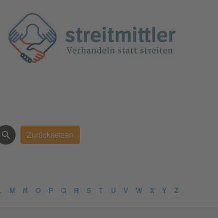
L
M
N
O
P
Q
R
S
T
U
V
W
X
Y
Z