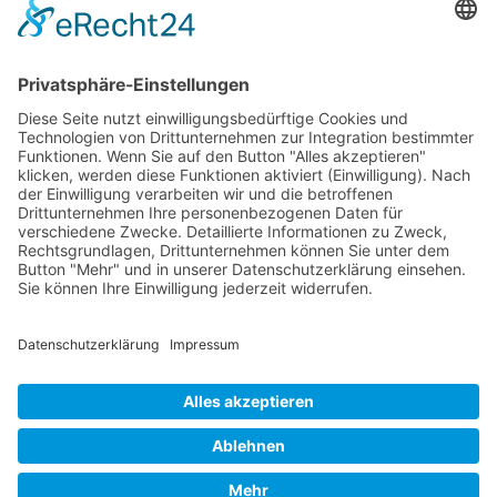
einer höheren Effektivität und Effizienz
führen, da man seine Zeit und
Ressourcen
gezielter einsetzt. Zudem fördert
Selbstorganisation auch die
Kreativität
und
Selbstentfaltung, da man sich selbst Ziele
setzen und seine eigenen Ideen und
Interessen verfolgen kann.
© 2026 Frank Hartung Ihr Mediator bei Konflikten in Familie,
Erbschaft, Beruf, Wirtschaft und Schule
🏠 06844 Dessau-Roßlau Albrechtstraße 116 ☎
0340 530
952 03
263
Bewertungen auf ProvenExpert.com
Frank Hartung - Familien- und Wirtschaftsmediator