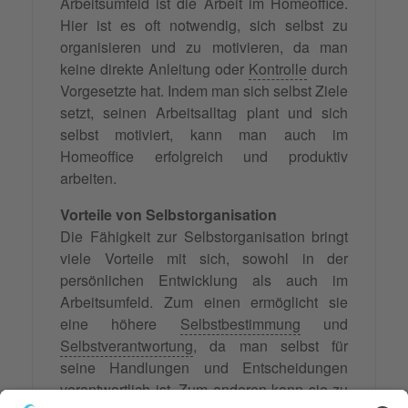
Arbeitsumfeld ist die Arbeit im Homeoffice.
Hier ist es oft notwendig, sich selbst zu
organisieren und zu motivieren, da man
keine direkte Anleitung oder
Kontrolle
durch
Vorgesetzte hat. Indem man sich selbst Ziele
setzt, seinen Arbeitsalltag plant und sich
selbst motiviert, kann man auch im
Homeoffice erfolgreich und produktiv
arbeiten.
Vorteile von Selbstorganisation
Die Fähigkeit zur Selbstorganisation bringt
viele Vorteile mit sich, sowohl in der
persönlichen Entwicklung als auch im
Arbeitsumfeld. Zum einen ermöglicht sie
eine höhere
Selbstbestimmung
und
Selbstverantwortung
, da man selbst für
seine Handlungen und Entscheidungen
verantwortlich ist. Zum anderen kann sie zu