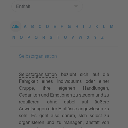
Alle
A
B
C
D
E
F
G
H
I
J
K
L
M
N
O
P
Q
R
S
T
U
V
W
X
Y
Z
Selbstorganisation
Selbstorganisation
bezieht sich auf die
Fähigkeit eines Individuums oder einer
Gruppe, ihre eigenen Handlungen,
Gedanken und
Emotionen
zu steuern und zu
regulieren, ohne dabei auf äußere
Anweisungen oder Einflüsse angewiesen zu
sein. Es geht also darum, sich selbst zu
organisieren und zu managen, anstatt von