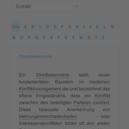
Alle
A
B
C
D
E
F
G
H
I
J
K
L
M
N
O
P
Q
R
S
T
U
V
W
X
Y
Z
Streitbekenntnis
Ein
Streitbekenntnis
stellt einen
fundamentalen Baustein im modernen
Konfliktmanagement
dar und bezeichnet das
offene Eingeständnis, dass ein
Konflikt
zwischen den beteiligten
Parteien
existiert.
Diese bewusste Anerkennung von
Meinungsverschiedenheiten
oder
Interessenskonflikten bildet oft den ersten