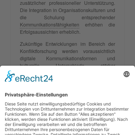
zusätzlicher professioneller Unterstützung.
Die Integration in Organisationskulturen und
die Schulung entsprechender
Kommunikationsfähigkeiten
erhöhen die
Erfolgsaussichten erheblich.
Zukünftige Entwicklungen im Bereich der
Konfliktforschung werden voraussichtlich
digitale Kommunikationsformen und
kulturelle Unterschiede
stärker
berücksichtigen. Die Grundprinzipien des
Streitbekenntnisses – Transparenz,
Freiwilligkeit und Zukunftsorientierung –
bleiben jedoch zeitlos gültige Bausteine für
gelingende
zwischenmenschliche
Beziehungen
und erfolgreiche
Zusammenarbeit.