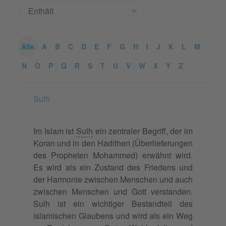
Alle
A
B
C
D
E
F
G
H
I
J
K
L
M
N
O
P
Q
R
S
T
U
V
W
X
Y
Z
Sulh
Im Islam ist
Sulh
ein zentraler Begriff, der im
Koran und in den Hadithen (Überlieferungen
des Propheten Mohammed) erwähnt wird.
Es wird als ein Zustand des Friedens und
der Harmonie zwischen Menschen und auch
zwischen Menschen und Gott verstanden.
Sulh ist ein wichtiger Bestandteil des
islamischen Glaubens und wird als ein Weg