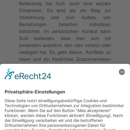
Bedeutung hat Sulh auch eine soziale
Dimension. Es wird als ein Weg zur
Versöhnung und zum Aufbau von
Beziehungen zwischen Individuen
betrachtet. Im persönlichen Kontext kann
Sulh bedeuten, dass man sich mit
jemandem aussöhnt, den man verletzt oder
verärgert hat. Es geht darum, Konflikte zu
lösen und ein friedliches Zusammenleben
zu ermöglichen.
Im persönlichen Kontext kann Sulh zum
Beispiel bedeuten, dass sich zwei Freunde,
die sich zerstritten haben, wieder versöhnen
und ihre Freundschaft wieder aufbauen.
Durch Sulh können auch
Familienkonflikte
gelöst und Beziehungen gestärkt werden.