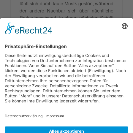
fühlt sich durch laute Musik gestört, während
der andere Nachbar sich über nächtliche
Partys beschwert. In einem nächsten Schritt
werden die Themen gesammelt und
geclustert. Dabei wird deutlich, dass beide
Nachbarn sich über die Lärmbelästigung
durch den anderen beschweren. Die
Themen werden priorisiert und gemeinsam
mit den Nachbarn festgelegt, um eine
Lösung
für das Problem zu finden.
© 2026 Frank Hartung Ihr Mediator bei Konflikten in Familie,
Erbschaft, Beruf, Wirtschaft und Schule
🏠 06844 Dessau-Roßlau Albrechtstraße 116 ☎
0340 530
952 03