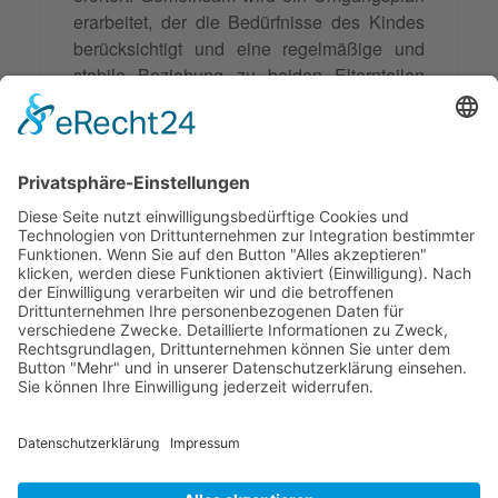
erarbeitet, der die Bedürfnisse des Kindes
berücksichtigt und eine regelmäßige und
stabile Beziehung zu beiden Elternteilen
ermöglicht. Durch die gemeinsame
Entscheidung und die Einbeziehung des
Kindes in den Prozess wird das
Umgangsrecht zu einem wichtigen
Bestandteil der gemeinsamen
Elternverantwortung und trägt somit zum
Wohl des Kindes bei.
© 2026 Frank Hartung Ihr Mediator bei Konflikten in Familie,
Erbschaft, Beruf, Wirtschaft und Schule
🏠 06844 Dessau-Roßlau Albrechtstraße 116 ☎
0340 530