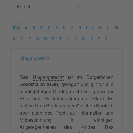
Alle
A
B
C
D
E
F
G
H
I
J
K
L
M
N
O
P
Q
R
S
T
U
V
W
X
Y
Z
Umgangsrecht
Das
Umgangsrecht
ist im Bürgerlichen
Gesetzbuch (BGB) geregelt und gilt für alle
minderjährigen Kinder, unabhängig von der
Ehe- oder Beziehungsform der Eltern. Es
umfasst das
Recht
auf persönlichen Kontakt,
aber auch das Recht auf Information und
Mitbestimmung in wichtigen
Angelegenheiten des Kindes. Das