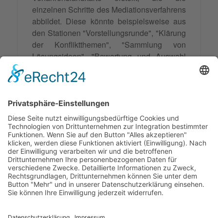
einzelnen Schritte des Mediationsverfahrens
abbildet. Diese könnte beispielsweise aus
den Stationen "Vorstellungsrunde", "Klärung
der Konfliktthemen", "Sammlung von
Lösungsideen", "Bewertung und Auswahl
von Lösungsoptionen" und "Vereinbarung
und Umsetzung der Lösung" bestehen. Die
Verfahrenslandkarte dient den Beteiligten
als Leitfaden und ermöglicht es, den
Fortschritt des Verfahrens zu verfolgen.
Synonyme: Prozesslandkarte
© 2026 Frank Hartung Ihr Mediator bei Konflikten in Familie,
Erbschaft, Beruf, Wirtschaft und Schule