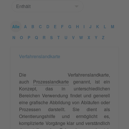
Alle
A
B
C
D
E
F
G
H
I
J
K
L
M
N
O
P
Q
R
S
T
U
V
W
X
Y
Z
Verfahrenslandkarte
Die Verfahrenslandkarte,
auch
Prozesslandkarte
genannt, ist ein
Konzept, das in unterschiedlichen
Bereichen Verwendung findet und generell
eine grafische Abbildung von Abläufen oder
Prozessen darstellt. Sie dient als
Orientierungshilfe und ermöglicht es,
komplizierte Vorgänge klar und verständlich