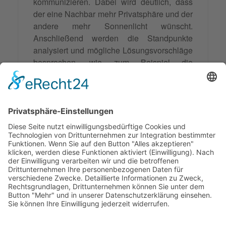
kommunizieren. Dabei wird deutlich, dass
der eine Nachbar mehr Privatsphäre und der
andere mehr Sonnenlicht wünscht.
Anschließend werden die Standpunkte
analysiert und mögliche Lösungsvorschläge
besprochen, wie zum Beispiel die
Installation von Sichtschutzelementen oder
die Versetzung des Zauns an eine andere
Stelle. Durch die Anwendung der
Sachverhaltsmethode können die Nachbarn
eine gemeinsame Basis für die Lösung ihres
Konflikts finden und eine für beide Seiten
zufriedenstellende Lösung erarbeiten.
© 2026 Frank Hartung Ihr Mediator bei Konflikten in Familie,
Erbschaft, Beruf, Wirtschaft und Schule