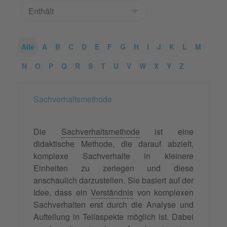
Alle
A
B
C
D
E
F
G
H
I
J
K
L
M
N
O
P
Q
R
S
T
U
V
W
X
Y
Z
Sachverhaltsmethode
Die
Sachverhaltsmethode
ist eine
didaktische Methode, die darauf abzielt,
komplexe Sachverhalte in kleinere
Einheiten zu zerlegen und diese
anschaulich darzustellen. Sie basiert auf der
Idee, dass ein
Verständnis
von komplexen
Sachverhalten erst durch die Analyse und
Aufteilung in Teilaspekte möglich ist. Dabei