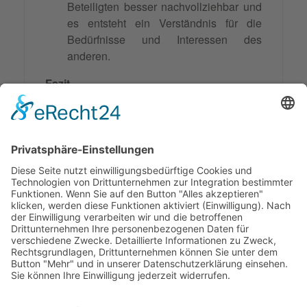
Beteiligten besser nachvollziehbar und
es entsteht ein Verständnis für die
Bedürfnisse und Interessen des
anderen.
Fazit
Die Optionenbewertung in der Mediation
ermöglicht die gemeinsame Entwicklung
realistischer Lösungen und fördert die
Kommunikation und Eigenverantwortung der
Konfliktparteien, was sie zu einem
wesentlichen Element erfolgreicher
Mediation macht.
© 2026 Frank Hartung Ihr Mediator bei Konflikten in Familie,
Erbschaft, Beruf, Wirtschaft und Schule