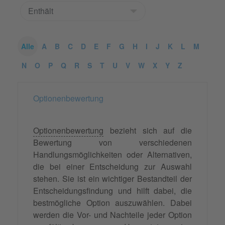
Alle
A
B
C
D
E
F
G
H
I
J
K
L
M
N
O
P
Q
R
S
T
U
V
W
X
Y
Z
Optionenbewertung
Optionenbewertung
bezieht sich auf die
Bewertung von verschiedenen
Handlungsmöglichkeiten oder Alternativen,
die bei einer Entscheidung zur Auswahl
stehen. Sie ist ein wichtiger Bestandteil der
Entscheidungsfindung und hilft dabei, die
bestmögliche Option auszuwählen. Dabei
werden die Vor- und Nachteile jeder Option