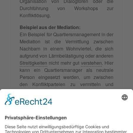
Organisation von Dialogforen oder die
Durchführung von Workshops zur
Konfliktlösung.
Beispiel aus der Mediation:
Ein Beispiel für Quartiersmanagement in der
Mediation ist die Vermittlung zwischen
Nachbarn in einem Wohnviertel, die sich
aufgrund von Lärmbelästigung oder anderen
Streitigkeiten
nicht mehr gut
verstehen
. Hier
kann ein Quartiersmanager als neutrale
Person eingesetzt werden, um zwischen
den Konfliktparteien zu vermitteln und
gemeinsam eine Lösung zu erarbeiten.
Durch die Einbindung der Bewohner und die
Förderung von
Kommunikation
und
Verständnis
kann eine langfristige
Verbesserung des Zusammenlebens im
Quartier erreicht werden.