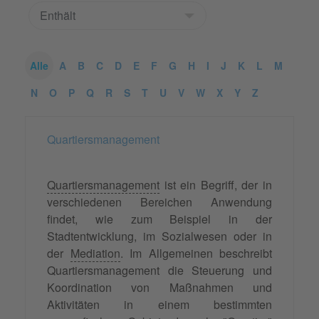
Alle
A
B
C
D
E
F
G
H
I
J
K
L
M
N
O
P
Q
R
S
T
U
V
W
X
Y
Z
Quartiersmanagement
Quartiersmanagement
ist ein Begriff, der in
verschiedenen Bereichen Anwendung
findet, wie zum Beispiel in der
Stadtentwicklung, im Sozialwesen oder in
der
Mediation
. Im Allgemeinen beschreibt
Quartiersmanagement die Steuerung und
Koordination von Maßnahmen und
Aktivitäten in einem bestimmten