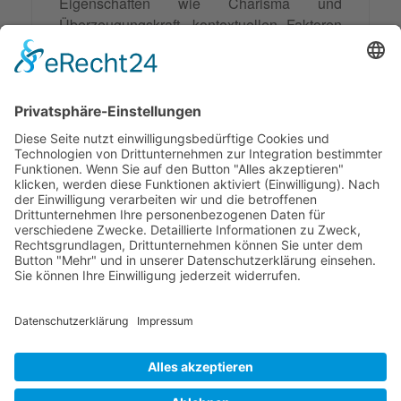
Eigenschaften wie Charisma und
Überzeugungskraft, kontextuellen Faktoren
wie der Beziehungsart zwischen Beteiligten
und Verhaltensweisen wie selbstsicheres
Auftreten. Situative Macht kommt
beispielsweise in Gruppendiskussionen
zum Tragen, wo Personen mit
überzeugenden Argumenten die Gruppe
beeinflussen können.
© 2026 Frank Hartung Ihr Mediator bei Konflikten in Familie,
Erbschaft, Beruf, Wirtschaft und Schule
🏠 06844 Dessau-Roßlau Albrechtstraße 116 ☎
0340 530
952 03