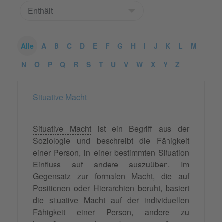
Alle
A
B
C
D
E
F
G
H
I
J
K
L
M
N
O
P
Q
R
S
T
U
V
W
X
Y
Z
Situative Macht
Situative Macht
ist ein Begriff aus der
Soziologie und beschreibt die Fähigkeit
einer Person, in einer bestimmten Situation
Einfluss auf andere auszuüben. Im
Gegensatz zur formalen Macht, die auf
Positionen oder Hierarchien beruht, basiert
die situative Macht auf der individuellen
Fähigkeit einer Person, andere zu