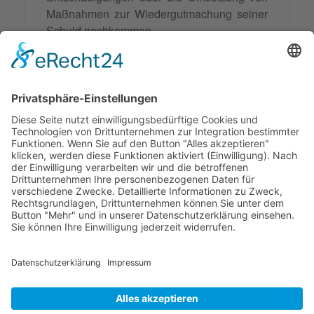
Maßnahmen zur Wiedergutmachung seiner
Schuld nachkommen.
Auch im zwischenmenschlichen Bereich
spielt Sühne eine wichtige Rolle. Eine
aufrichtige
Entschuldigung
und das
Bemühen, den angerichteten Schaden
wieder gut zu machen, können dabei helfen,
Beziehungen zu reparieren und
Vertrauen
wiederherzustellen.
© 2026 Frank Hartung Ihr Mediator bei Konflikten in Familie,
Erbschaft, Beruf, Wirtschaft und Schule
🏠 06844 Dessau-Roßlau Albrechtstraße 116 ☎
0340 530
952 03