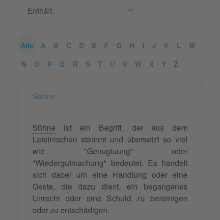
Alle
A
B
C
D
E
F
G
H
I
J
K
L
M
N
O
P
Q
R
S
T
U
V
W
X
Y
Z
Sühne
Sühne
ist ein Begriff, der aus dem
Lateinischen stammt und übersetzt so viel
wie "Genugtuung" oder
"Wiedergutmachung" bedeutet. Es handelt
sich dabei um eine Handlung oder eine
Geste, die dazu dient, ein begangenes
Unrecht oder eine
Schuld
zu bereinigen
oder zu entschädigen.