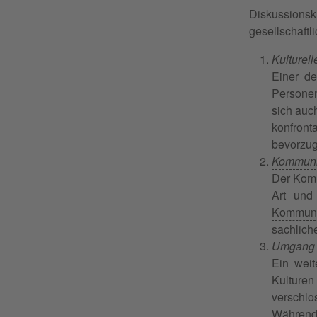
Diskussionsk
gesellschaftl
Kulturel
Einer de
Personen
sich auc
konfront
bevorzug
Kommunik
Der Kommu
Art und
Kommuni
sachlich
Umgang m
Ein weit
Kulturen
verschlo
Während