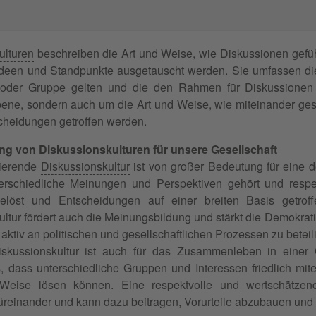
ulturen
beschreiben die Art und Weise, wie Diskussionen gefüh
deen und Standpunkte ausgetauscht werden. Sie umfassen d
 oder Gruppe gelten und die den Rahmen für Diskussionen 
Ebene, sondern auch um die Art und Weise, wie miteinander ges
cheidungen getroffen werden.
ng von Diskussionskulturen für unsere Gesellschaft
nierende
Diskussionskultur
ist von großer Bedeutung für eine d
erschiedliche Meinungen und Perspektiven gehört und respe
gelöst und Entscheidungen auf einer breiten Basis getrof
ltur fördert auch die Meinungsbildung und stärkt die Demokrat
h aktiv an politischen und gesellschaftlichen Prozessen zu beteil
skussionskultur ist auch für das Zusammenleben in einer 
s, dass unterschiedliche Gruppen und Interessen friedlich mi
e Weise lösen können. Eine respektvolle und wertschätzen
üreinander und kann dazu beitragen, Vorurteile abzubauen und