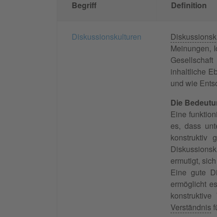
Begriff
Definition
Diskussionskulturen
Diskussionsk
Meinungen, I
Gesellschaft
inhaltliche 
und wie Ents
Die Bedeutu
Eine funktio
es, dass unt
konstruktiv 
Diskussionsku
ermutigt, sic
Eine gute Di
ermöglicht e
konstruktiv
Verständnis
f