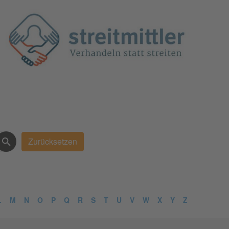
L
M
N
O
P
Q
R
S
T
U
V
W
X
Y
Z