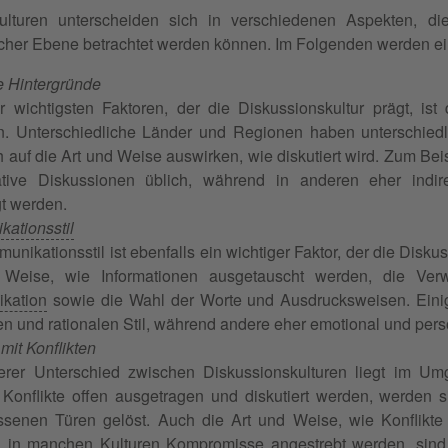
ulturen unterscheiden sich in verschiedenen Aspekten, di
icher Ebene betrachtet werden können. Im Folgenden werden ein
le Hintergründe
r wichtigsten Faktoren, der die Diskussionskultur prägt, ist 
. Unterschiedliche Länder und Regionen haben unterschiedl
h auf die Art und Weise auswirken, wie diskutiert wird. Zum Bei
ative Diskussionen üblich, während in anderen eher indir
t werden.
ationsstil
nikationsstil ist ebenfalls ein wichtiger Faktor, der die Diskus
 Weise, wie Informationen ausgetauscht werden, die Ve
kation
sowie die Wahl der Worte und Ausdrucksweisen. Eini
en und rationalen Stil, während andere eher emotional und persö
it Konflikten
erer Unterschied zwischen Diskussionskulturen liegt im Um
 Konflikte offen ausgetragen und diskutiert werden, werden 
ssenen Türen gelöst. Auch die Art und Weise, wie Konflikte
 in manchen Kulturen
Kompromisse
angestrebt werden, sind