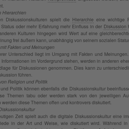
t.
n Hierarchien
en Diskussionskulturen spielt die
Hierarchie
eine wichtige R
Status oder mehr Erfahrung mehr Einfluss in der
Diskussion
h
 anderen Kulturen hingegen wird Wert auf eine gleichberechtig
inung frei äußern kann, unabhängig von seinem sozialen Statu
mit Fakten und Meinungen
erer Unterschied liegt im Umgang mit Fakten und Meinungen.
e Informationen im Vordergrund stehen, werden in anderen eh
dlage für Diskussionen genommen. Dies kann zu unterschiedl
skussion führen.
von Religion und Politik
 und Politik können ebenfalls die Diskussionskultur beeinflus
se Themen tabu oder werden stark von den jeweiligen Autori
 werden diese Themen offen und kontrovers diskutiert.
 Diskussionskultur
eutigen Zeit spielt auch die digitale Diskussionskultur eine i
iede in der Art und Weise, wie diskutiert wird. Während in