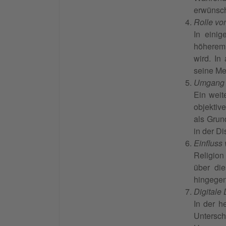
erwünsch
Rolle vo
In einig
höherem 
wird. In
seine Me
Umgang 
Ein weit
objektiv
als Grun
in der Di
Einfluss 
Religion
über die
hingegen
Digitale
In der h
Untersch