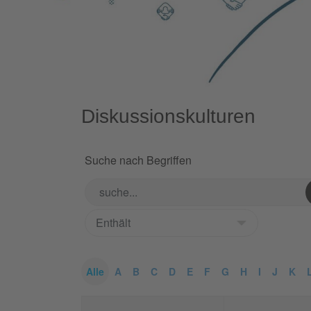
Diskussionskulturen
Suche nach Begriffen
Alle
A
B
C
D
E
F
G
H
I
J
K