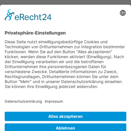
Wo Mediation beginnt hört Rechthaben auf: Von der
Konfrontation zur Kooperation
Mediationsblog
Konfliktlösung Jahreswechsel: Wie Mediation beim
Neuanfang hilft
Mediationsblog
© 2026 Frank Hartung Ihr Mediator bei Konflikten in Familie,
Erbschaft, Beruf, Wirtschaft und Schule
🏠 06844 Dessau-Roßlau Albrechtstraße 116 ☎
0340 530
952 03